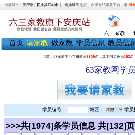
当前城市：
安庆市
[
切换其它城市
]
选择城市
您好，欢迎来63家教平台！请
登
六三家教
首页
请家教
做家教
学员信息
教员信
目前，63家教平台在册教员
3809
名，其中明星教员
163
名
63家教网学员
学员编号：
城区：
学员
>>>共[1974]条学员信息 共[132]页