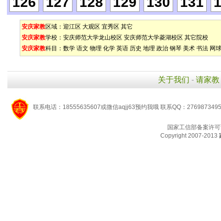
126
127
128
129
130
131
安庆家教
区域：
迎江区
大观区
宜秀区
其它
安庆家教
学校：
安庆师范大学龙山校区
安庆师范大学菱湖校区
其它院校
安庆家教
科目：
数学
语文
物理
化学
英语
历史
地理
政治
钢琴
美术
书法
网
关于我们
-
请家教
联系电话：18555635607或微信aqjj63预约我哦 联系QQ：276987349
国家工信部备案许可
Copyright 2007-2013