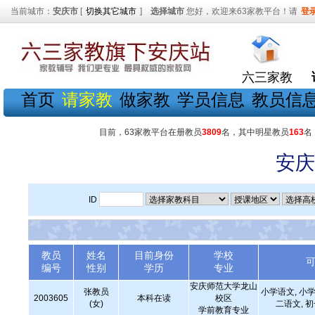
当前城市：
安庆市
[
切换其它城市
]
选择城市
您好，欢迎来63家教平台！请
登
六三家教
首页
请家教
做家教
学员信息
教员信
目前，63家教平台在册教员
3809
名，其中明星教员
163
名
安庆
ID
教员
姓名
目前身份
学校
编号
性别
学历
专业
安庆师范大学龙山
张教员
小学语文, 小学
2003605
本科在读
校区
(女)
二语文, 
学前教育专业