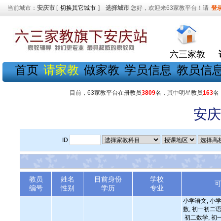
当前城市：
安庆市
[
切换其它城市
]
选择城市
您好，欢迎来63家教平台！请
登
六三家教
首页
请家教
做家教
学员信息
教员信
目前，63家教平台在册教员
3809
名，其中明星教员
163
名
安庆
ID
教员
姓名
目前身份
学校
编号
性别
学历
专业
小学语文, 小学
数, 初一初二语
初二数学, 初