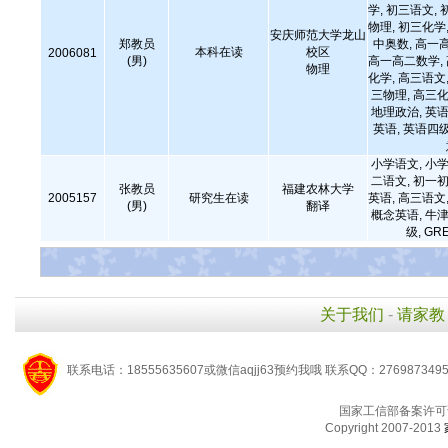
学, 初三语文, 
物理, 初三化学,
安庆师范大学龙山
郑教员
中奥数, 高一
本科在读
校区
2006081
(男)
高一高二数学,
物理
化学, 高三语文,
三物理, 高三化
地理政治, 英语
英语, 英语四级
小学语文, 小学
二语文, 初一初
张教员
福建农林大学
2005157
研究生在读
英语, 高三语文,
(男)
翻译
概念英语, 牛津
级, GR
关于我们
-
请家教
联系电话：18555635607或微信aqjj63预约我哦 联系QQ：276987349
国家工信部备案许可
Copyright 2007-2013