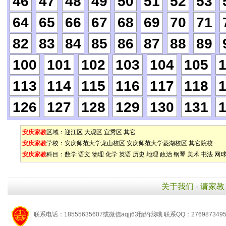
46
47
48
49
50
51
52
53
64
65
66
67
68
69
70
71
82
83
84
85
86
87
88
89
100
101
102
103
104
105
113
114
115
116
117
118
126
127
128
129
130
131
安庆家教
区域：
迎江区
大观区
宜秀区
其它
安庆家教
学校：
安庆师范大学龙山校区
安庆师范大学菱湖校区
其它院校
安庆家教
科目：
数学
语文
物理
化学
英语
历史
地理
政治
钢琴
美术
书法
网
关于我们
-
请家教
联系电话：18555635607或微信aqjj63预约我哦 联系QQ：276987349