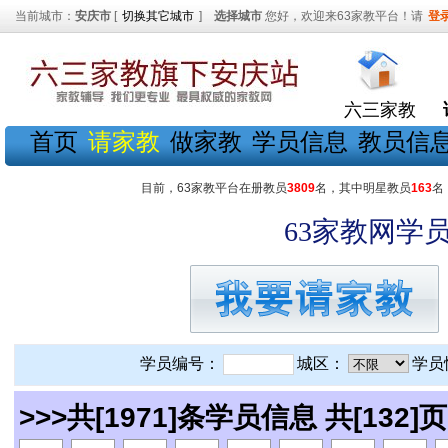
当前城市：
安庆市
[
切换其它城市
]
选择城市
您好，欢迎来63家教平台！请
登
六三家教
首页
请家教
做家教
学员信息
教员信
目前，63家教平台在册教员
3809
名，其中明星教员
163
名
63家教网学员
学员编号：
城区：
学员
>>>共[1971]条学员信息 共[132]页