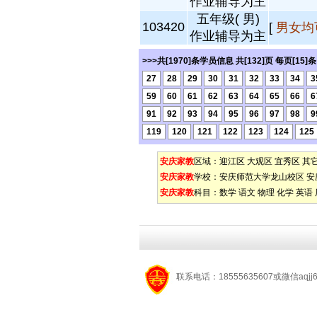
作业辅导为主
五年级( 男)
103420
[
男女均
作业辅导为主
>>>共[1970]条学员信息 共[132]页 每页[15]
27
28
29
30
31
32
33
34
3
59
60
61
62
63
64
65
66
6
91
92
93
94
95
96
97
98
9
119
120
121
122
123
124
125
安庆家教
区域：
迎江区
大观区
宜秀区
其
安庆家教
学校：
安庆师范大学龙山校区
安
安庆家教
科目：
数学
语文
物理
化学
英语
联系电话：18555635607或微信aqjj