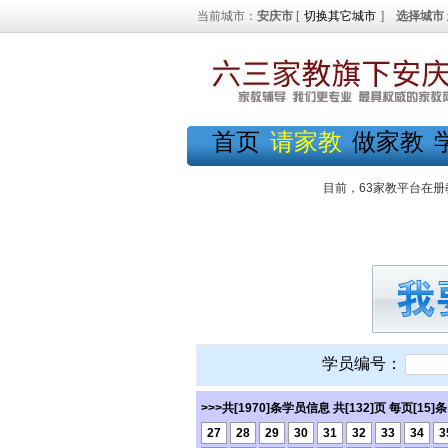
当前城市：
安庆市
[
切换其它城市
]
选择城市
首页
请家教
做家教
目前，63家教平台在册
学员编号：
>>>共[1970]条学员信息 共[132]页 每页[15]
27
28
29
30
31
32
33
34
3