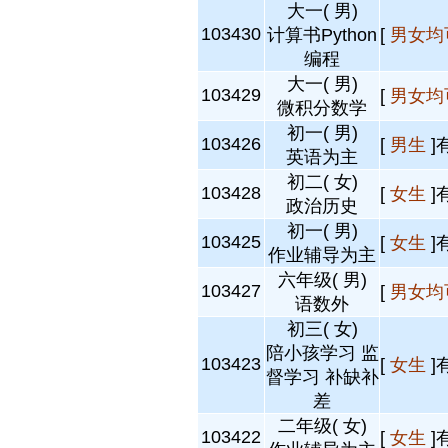
大一( 男)
103430
计算书Python
[
男女均
编程
大一( 男)
103429
[
男女均
微积分数学
初一( 男)
103426
[
男生
]
英语为主
初二( 女)
103428
[
女生
]
政治历史
初一( 男)
103425
[
女生
]
作业辅导为主
六年级( 男)
103427
[
男女均
语数外
初三( 女)
陪小孩学习 监
103423
[
女生
]
督学习 补缺补
差
二年级( 女)
103422
[
女生
]