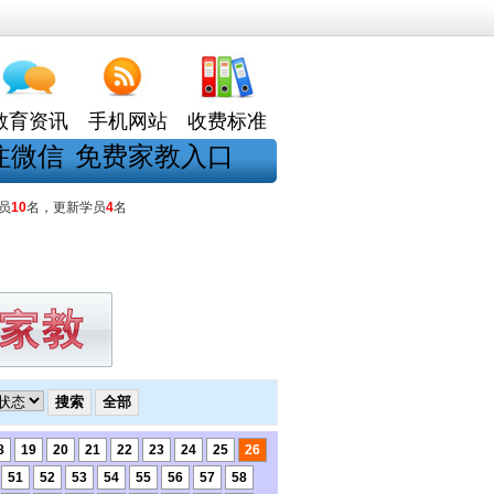
教育资讯
手机网站
收费标准
注微信
免费家教入口
员
10
名，更新学员
4
名
8
19
20
21
22
23
24
25
26
51
52
53
54
55
56
57
58