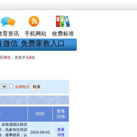
教育资讯
手机网站
收费标准
注微信
免费家教入口
员
10
名，更新学员
4
名
金牌教员
查看
述
时间
详情
，在校成绩比较优
书，也参加过培训
查看
2024-09-02
验，做事踏实，认
详情