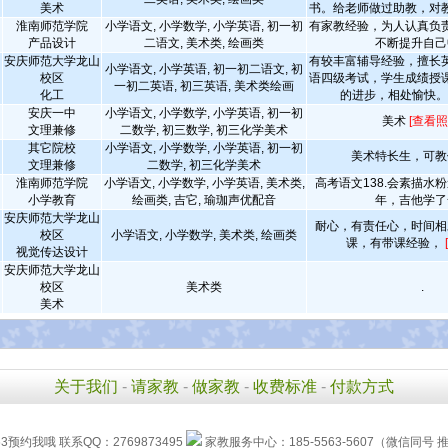
美术
书。给老师做过助教，对
淮南师范学院
小学语文, 小学数学, 小学英语, 初一初
有家教经验，为人认真负
产品设计
二语文, 美术类, 绘画类
不断提升自己
安庆师范大学龙山
有较丰富辅导经验，擅长
小学语文, 小学英语, 初一初二语文, 初
校区
语四级考试，学生成绩授
一初二英语, 初三英语, 美术类绘画
化工
的进步，相处愉快
安庆一中
小学语文, 小学数学, 小学英语, 初一初
美术
[查看照
文理兼修
二数学, 初三数学, 初三化学美术
其它院校
小学语文, 小学数学, 小学英语, 初一初
美术特长生，可教
文理兼修
二数学, 初三化学美术
淮南师范学院
小学语文, 小学数学, 小学英语, 美术类,
高考语文138.会素描水
小学教育
绘画类, 吉它, 瑜珈声优配音
年，吉他学了
安庆师范大学龙山
耐心，有责任心，时间相
校区
小学语文, 小学数学, 美术类, 绘画类
课，有带课经验，
视觉传达设计
安庆师范大学龙山
校区
美术类
.
美术
关于我们
-
请家教
-
做家教
-
收费标准
-
付款方式
63预约我哦 联系QQ：2769873495
家教服务中心：185-5563-5607（微信同号 