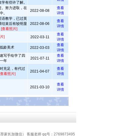
教学有些许了解。
责。努力进取，在
查看
2022-08-08
中。
详情
英语教学，已过英
查看
课结束后有较明显
2022-08-06
详情
。
[查看照片]
查看
片]
2022-03-11
详情
查看
低龄美术
2022-03-03
详情
粉速写手绘学了四
查看
2021-07-11
一年
详情
对充足，有代过
查看
2021-04-07
[查看照片]
详情
查看
2021-03-10
详情
推荐家长加微信） 客服老师 qq号：2769873495