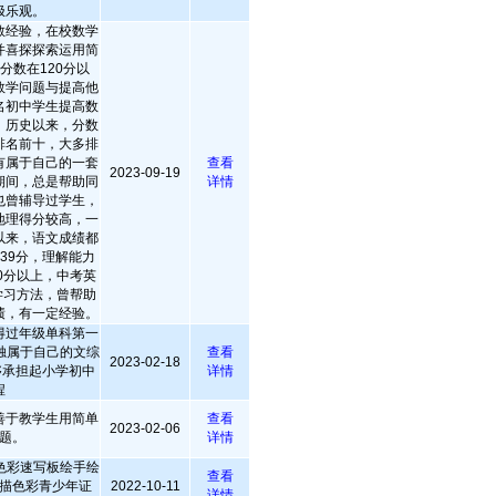
极乐观。
教经验，在校数学
并喜探探索运用简
分数在120分以
数学问题与提高他
名初中学生提高数
、历史以来，分数
排名前十，大多排
有属于自己的一套
查看
2023-09-19
期间，总是帮助同
详情
也曾辅导过学生，
地理得分较高，一
以来，语文成绩都
139分，理解能力
0分以上，中考英
学习方法，曾帮助
绩，有一定经验。
得过年级单科第一
独属于自己的文综
查看
2023-02-18
够承担起小学初中
详情
程
善于教学生用简单
查看
2023-02-06
题。
详情
色彩速写板绘手绘
查看
描色彩青少年证
2022-10-11
详情