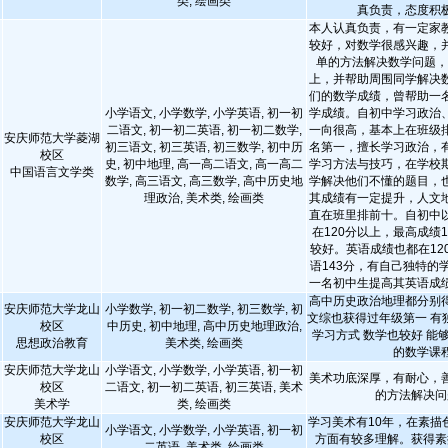
类, 绘画类
真负责，态度积
本人认真负责，有一定家
较好，对数学很感兴趣，
单的方法解决数学问题，
上，并帮助周围同学解决
们的数学成绩，曾帮助一
小学语文, 小学数学, 小学英语, 初一初
学成绩。自初中学习政治
二语文, 初一初二英语, 初一初二数学,
一向很高，基本上在班级
安庆师范大学菱湖
初三语文, 初三英语, 初三数学, 初中历
名第一，擅长学习政治，
校区
史, 初中地理, 高一高二语文, 高一高二
学习方法与技巧，在学校
中国语言文学类
数学, 高三语文, 高三数学, 高中历史地
学解决他们不懂的题目，
理政治, 美术类, 绘画类
其成绩有一定提升，人文
直在班里排前十。自初中
在120分以上，最高成绩
较好。英语成绩也都在12
语143分，有自己独特的
一名初中生提高其英语成
高中历史政治地理都分别
安庆师范大学龙山
小学数学, 初一初二数学, 初三数学, 初
文综也获得过年级第一 有
校区
中历史, 初中地理, 高中历史地理政治,
学习方式 数学也较好 能
思想政治教育
美术类, 绘画类
的数学课
安庆师范大学龙山
小学语文, 小学数学, 小学英语, 初一初
美术功底深厚，有耐心，
校区
二语文, 初一初二英语, 初三英语, 美术
的方法解决问
美术学
类, 绘画类
安庆师范大学龙山
学习美术有10年，在素描
小学语文, 小学数学, 小学英语, 初一初
校区
方面有较多理解。获得素
二英语, 美术类, 绘画类