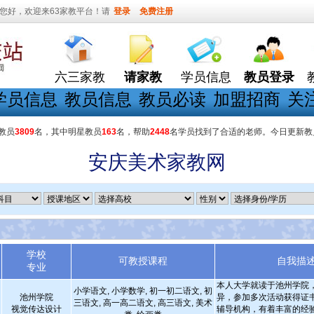
您好，欢迎来63家教平台！请
登录
免费注册
六三家教
请家教
学员信息
教员登录
学员信息
教员信息
教员必读
加盟招商
关
教员
3809
名，其中明星教员
163
名，帮助
2448
名学员找到了合适的老师。今日更新教
安庆美术家教网
学校
可教授课程
自我描
专业
本人大学就读于池州学院
小学语文, 小学数学, 初一初二语文, 初
池州学院
异，参加多次活动获得证
三语文, 高一高二语文, 高三语文, 美术
视觉传达设计
辅导机构，有着丰富的经