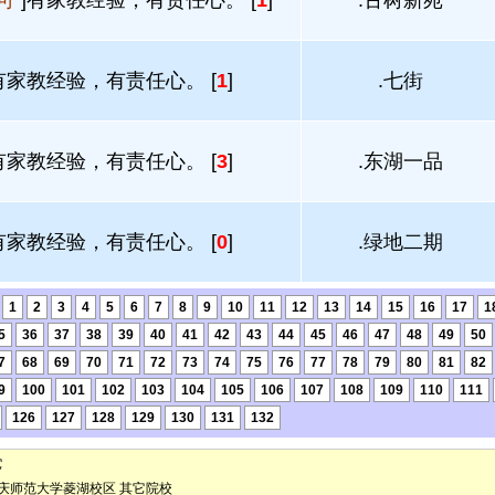
可
]有家教经验，有责任心。 [
1
]
.古树新苑
有家教经验，有责任心。 [
1
]
.七街
有家教经验，有责任心。 [
3
]
.东湖一品
有家教经验，有责任心。 [
0
]
.绿地二期
条
1
2
3
4
5
6
7
8
9
10
11
12
13
14
15
16
17
1
5
36
37
38
39
40
41
42
43
44
45
46
47
48
49
50
7
68
69
70
71
72
73
74
75
76
77
78
79
80
81
82
9
100
101
102
103
104
105
106
107
108
109
110
111
126
127
128
129
130
131
132
它
庆师范大学菱湖校区
其它院校