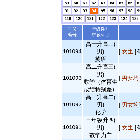
59
60
61
62
63
64
65
66
6
91
92
93
94
95
96
97
98
9
119
120
121
122
123
124
125
学员
年级性别
编号
求教科目
高一升高二(
101094
男)
[
女生
]
英语
高二升高三(
男)
101093
[
男女均
数学（体育生
成绩特别差）
高一升高二(
101092
男)
[
男女均
化学
三年级升四(
101091
男)
[
女生
]
数学为主