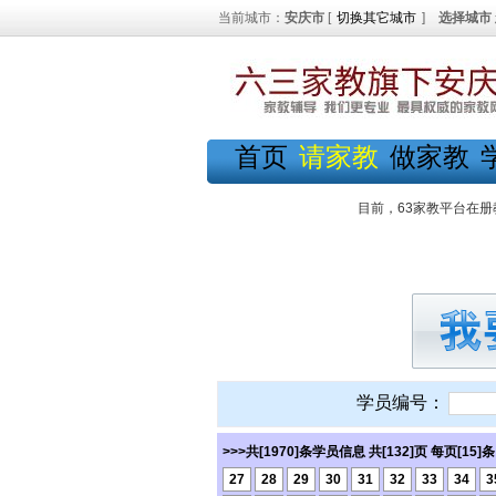
当前城市：
安庆市
[
切换其它城市
]
选择城市
首页
请家教
做家教
目前，63家教平台在册
学员编号：
>>>共[1970]条学员信息 共[132]页 每页[15]
27
28
29
30
31
32
33
34
3