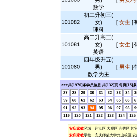
男)
[
男女均
数学
初二升初三(
101082
女)
[
女生
]
理科
高二升高三(
101081
女)
[
女生
]
英语
四年级升五(
101080
男)
[
男生
]
数学为主
>>>共[1970]条学员信息 共[132]页 每页[15]
27
28
29
30
31
32
33
34
3
59
60
61
62
63
64
65
66
6
91
92
93
94
95
96
97
98
9
119
120
121
122
123
124
125
安庆家教
区域：
迎江区
大观区
宜秀区
其
安庆家教
学校：
安庆师范大学龙山校区
安