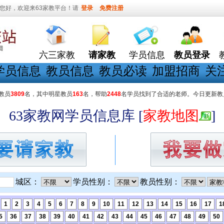
您好，欢迎来63家教平台！请
登录
免费注册
六三家教
请家教
学员信息
教员登录
学员信息
教员信息
教员必读
加盟招商
关
教员
3809
名，其中明星教员
163
名，帮助
2448
名学员找到了合适的老师。今日更新教
63家教网学员信息库 [
家教地图
]
城区：
学员性别：
教员性别：
条
1
2
3
4
5
6
7
8
9
10
11
12
13
14
15
16
17
1
5
36
37
38
39
40
41
42
43
44
45
46
47
48
49
50