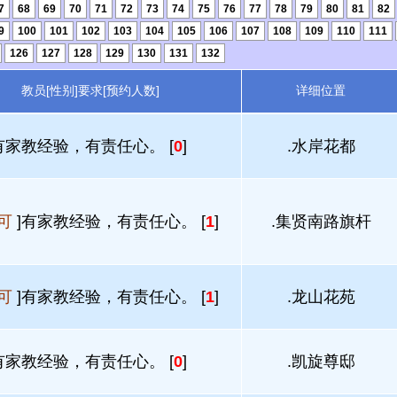
7
68
69
70
71
72
73
74
75
76
77
78
79
80
81
82
9
100
101
102
103
104
105
106
107
108
109
110
111
126
127
128
129
130
131
132
教员[性别]要求[预约人数]
详细位置
有家教经验，有责任心。 [
0
]
.水岸花都
可
]有家教经验，有责任心。 [
1
]
.集贤南路旗杆
可
]有家教经验，有责任心。 [
1
]
.龙山花苑
有家教经验，有责任心。 [
0
]
.凯旋尊邸