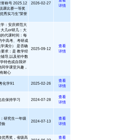
查看
称号 2025.12
2026-02-27
详情
”说课比赛一等奖
学“优秀实习生”荣誉
大学：安庆师范大
 大几or研几：大
闲的代课时间：每
的中高考、考研成
化学满分） 是否确
查看
2025-09-12
要求：是 教学经
详情
辅导,以及初中数
教学特色或自我评
动同学课堂兴趣，
有耐心
查看
考化学91
2025-02-26
详情
查看
也在保持学习
2024-07-28
详情
级：研究生一年级
查看
2024-07-13
经验
详情
数优秀奖，省级高
查看