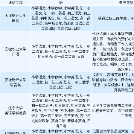
通信工程
语
数三等奖
小学语文, 小学数学, 小学英语, 初一初
二语文, 初一初二英语, 初三语文, 初三
天津财经大学
英语, 初中历史, 高一高二语文, 高一高
获得过校三好学生，考
国贸
二英语, 高中历史地理政治, 英语口语,
英语四级, 英语六级, 日语
性格方面：本人乐观开朗
能力强，有较强的责任心
通协作。有稳定工作的规
小学语文, 小学数学, 小学英语, 初一初
安徽农业大学
求。 · 能力方面：专业
二语文, 初一初二英语, 初一初二数学,
日语
的日语运用能力。学习能
初三英语, 高一高二英语, 日语
技巧能够很快吸收运用。 
擅长绘画、唱歌、拉丁舞
级水平）
文科生，高考英语137，
小学语文, 小学数学, 小学英语, 初一初
安徽财经大学
语辅导能力突出。日语专业
二语文, 初一初二英语, 初一初二数学,
语言类
证书，大学绩点4.1，连
英语口语, 日语
秀奖和院三
小学语文, 小学数学, 小学英语, 初一初
二语文, 初一初二英语, 初一初二数学,
初一初二化学, 初三语文, 初三英语, 初
大学生英语竞赛省二等奖
辽宁大学
三数学, 初中历史, 初中地理, 高一高二
比赛省三等奖， 高中获得
英语学科教育
语文, 高一高二英语, 高三英语, 高中历
二等奖
史地理政治, 英语口语, 新概念英语, 日
语日语
小学语文, 小学数学, 小学英语, 初一初
已通过大学英语四六级，
辽宁师范大学