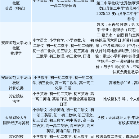
小学英语, 初一初二英语, 初三英语, 高
校区
第二中学校级“优秀教师”荣誉
一高二英语日语
英语（师范）
皮山县第二中学“青蓝杯
2025.12 皮山县第二中
称号
姓名：王再然 性别：男 
学 专业：物理学（师范）
二 籍贯市：合肥 目前空
小学语文, 小学数学, 小学奥数, 初一初
晚以及周六周日 所带科目
安庆师范大学龙山
二语文, 初一初二数学, 初一初二物理,
绩：中考成绩650（中考
校区
初一初二化学, 初三语文, 初三英语, 初
认好时间地点课时费并符合
物理学
三数学, 初三物理, 初三化学, 日语
验：带过小学和初中的作业
学物理一对一课程讲解 
价：与学生同心协力，带
认真负责且教学
安庆师范大学龙山
小学数学, 初一初二数学, 初一初二化
校区
学, 初三化学, 高一高二数学, 高一高二
高考数学116，高
计算机类
化学, 日语
小学英语, 初一初二英语, 初三英语, 高
其它院校
一高二英语, 英语口语, 新概念英语基础
比较擅长引导，个人
法学
日语
小学语文, 小学英语, 初一初二语文, 初
一初二英语, 初一初二数学, 初三语文,
天津财经大学
学校：天津财经大学 年
初三英语, 初三数学, 初中历史, 高一高
国际经济与贸易
有较多家教
二语文, 高一高二英语, 高三语文, 高三
英语, 英语口语, 日语
其它院校
小学数学, 初一初二数学, 初三数学, 日
校级高数二等奖，市级高