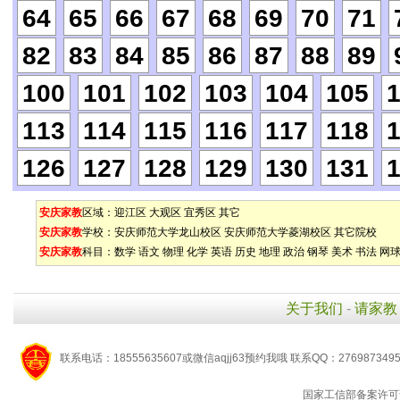
64
65
66
67
68
69
70
71
82
83
84
85
86
87
88
89
100
101
102
103
104
105
113
114
115
116
117
118
126
127
128
129
130
131
安庆家教
区域：
迎江区
大观区
宜秀区
其它
安庆家教
学校：
安庆师范大学龙山校区
安庆师范大学菱湖校区
其它院校
安庆家教
科目：
数学
语文
物理
化学
英语
历史
地理
政治
钢琴
美术
书法
网
关于我们
-
请家教
联系电话：18555635607或微信aqjj63预约我哦 联系QQ：276987349
国家工信部备案许可