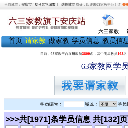
当前城市：
安庆市
[
切换其它城市
]
选择城市
您好，欢迎来63家教平台！请
登
六三家教
首页
请家教
做家教
学员信息
教员信
目前，63家教平台在册教员
3809
名，其中明星教员
163
名
63家教网学员
学员编号：
城区：
学员
>>>共[1971]条学员信息 共[132]页