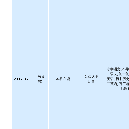
小学语文, 小学
二语文, 初一初
丁教员
延边大学
本科在读
英语, 初中历史
2006135
(男)
历史
二英语, 高三语
地理