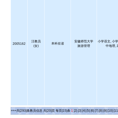
汪教员
安徽师范大学
小学语文, 小学
本科在读
2005162
(女)
旅游管理
中地理,
>>>共[293]条教员信息 共[20]页 每页[15]条
1
[2]
[3]
[4]
[5]
[6]
[7]
[8]
[9]
[10]
[11