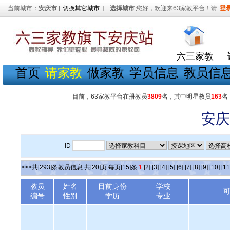
当前城市：
安庆市
[
切换其它城市
]
选择城市
您好，欢迎来63家教平台！请
登
六三家教
首页
请家教
做家教
学员信息
教员信
目前，63家教平台在册教员
3809
名，其中明星教员
163
名
安庆
ID
>>>共[293]条教员信息 共[20]页 每页[15]条
1
[2]
[3]
[4]
[5]
[6]
[7]
[8]
[9]
[10]
[11
教员
姓名
目前身份
学校
编号
性别
学历
专业