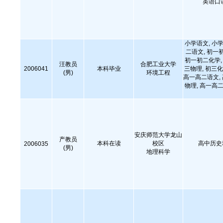
英语口
小学语文, 小学
二语文, 初一
初一初二化学, 
汪教员
合肥工业大学
2006041
本科毕业
三物理, 初三化
(男)
环境工程
高一高二语文,
物理, 高一高二
安庆师范大学龙山
产教员
本科在读
校区
高中历史
2006035
(男)
地理科学