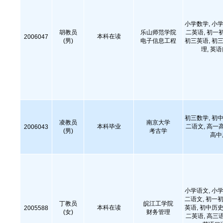
小学数学, 小学
胡教员
乐山师范学院
二英语, 初一
本科在读
2006047
(男)
电子信息工程
初三英语, 初三
理, 英
初三数学, 初中
凌教员
南京大学
本科毕业
二语文, 高一
2006043
(男)
考古学
高中
小学语文, 小学
二语文, 初一初
丁教员
皖江工学院
本科在读
英语, 初中历史
2005588
(女)
财务管理
二英语, 高三