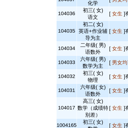
化学
初三( 女)
104036
[
女生
语文
初二( 女)
104035
英语+作业辅
[
女生
导为主
二年级( 男)
104034
[
女生
语数外
六年级( 男)
104033
[
男女
数学为主
初三( 女)
104032
[
女生
物理
六年级( 女)
104031
[
女生
语数外
高三( 女)
104017
数学（成绩特
[
女生
别差）
初三( 女)
1004165
[
女生