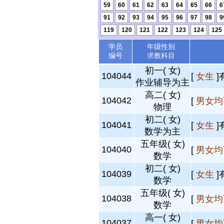
59
60
61
62
63
64
65
66
6
91
92
93
94
95
96
97
98
9
119
120
121
122
123
124
125
学员
年级性别
编号
求教科目
初一( 女)
104044
[
女生
作业辅导为主
高二( 女)
104042
[
男女
物理
初二( 女)
104041
[
女生
数学为主
五年级( 女)
104040
[
男女
数学
初二( 女)
104039
[
女生
数学
五年级( 女)
104038
[
男女
数学
高一( 女)
104037
[
男女