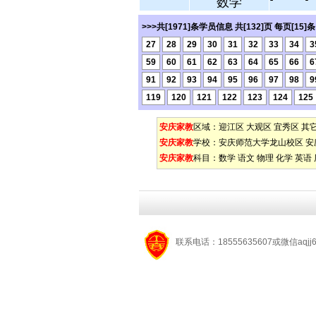
数学
>>>共[1971]条学员信息 共[132]页 每页[15]
27
28
29
30
31
32
33
34
3
59
60
61
62
63
64
65
66
6
91
92
93
94
95
96
97
98
9
119
120
121
122
123
124
125
安庆家教
区域：
迎江区
大观区
宜秀区
其
安庆家教
学校：
安庆师范大学龙山校区
安
安庆家教
科目：
数学
语文
物理
化学
英语
联系电话：18555635607或微信aqjj