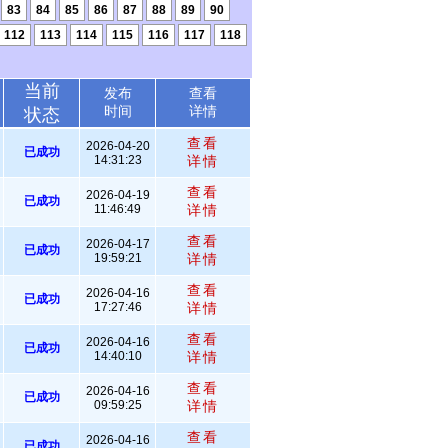
83
84
85
86
87
88
89
90
112
113
114
115
116
117
118
当前
发布
查看
时间
详情
状态
查看
2026-04-20
已成功
14:31:23
详情
查看
2026-04-19
已成功
11:46:49
详情
查看
2026-04-17
已成功
19:59:21
详情
查看
2026-04-16
已成功
17:27:46
详情
查看
2026-04-16
已成功
14:40:10
详情
查看
2026-04-16
已成功
09:59:25
详情
查看
2026-04-16
已成功