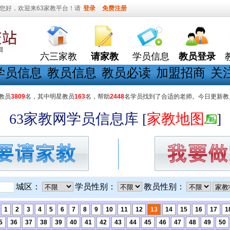
您好，欢迎来63家教平台！请
登录
免费注册
六三家教
请家教
学员信息
教员登录
学员信息
教员信息
教员必读
加盟招商
关
教员
3809
名，其中明星教员
163
名，帮助
2448
名学员找到了合适的老师。今日更新教
63家教网学员信息库 [
家教地图
]
城区：
学员性别：
教员性别：
条
1
2
3
4
5
6
7
8
9
10
11
12
13
14
15
16
17
1
5
36
37
38
39
40
41
42
43
44
45
46
47
48
49
50