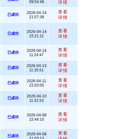
09:54:49
详情
查看
2026-04-14
已成功
21:57:39
详情
查看
2026-04-14
已成功
15:21:11
详情
查看
2026-04-14
已成功
11:24:47
详情
查看
2026-04-13
已成功
11:35:51
详情
查看
2026-04-11
已成功
22:03:05
详情
查看
2026-04-10
已成功
11:31:53
详情
查看
2026-04-08
已成功
22:44:10
详情
查看
2026-04-08
已成功
21:03:13
详情