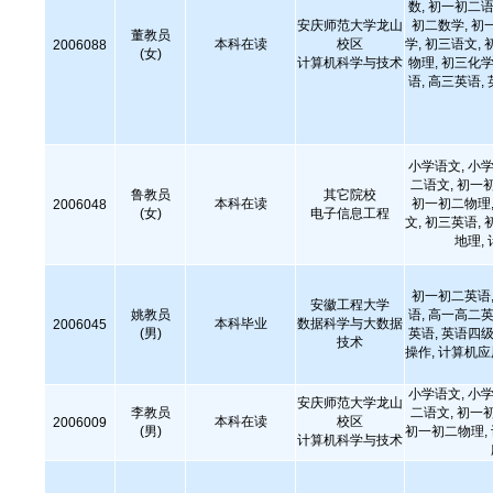
数, 初一初二语
安庆师范大学龙山
初二数学, 初
董教员
本科在读
校区
学, 初三语文, 
2006088
(女)
计算机科学与技术
物理, 初三化学
语, 高三英语,
小学语文, 小学
二语文, 初一
鲁教员
其它院校
本科在读
初一初二物理,
2006048
(女)
电子信息工程
文, 初三英语, 
地理,
初一初二英语,
安徽工程大学
姚教员
语, 高一高二英
本科毕业
数据科学与大数据
2006045
(男)
英语, 英语四级
技术
操作, 计算机
小学语文, 小学
安庆师范大学龙山
李教员
二语文, 初一
本科在读
校区
2006009
(男)
初一初二物理,
计算机科学与技术