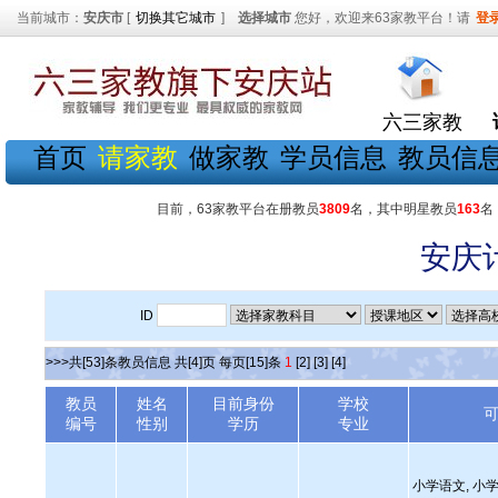
当前城市：
安庆市
[
切换其它城市
]
选择城市
您好，欢迎来63家教平台！请
登
六三家教
首页
请家教
做家教
学员信息
教员信
目前，63家教平台在册教员
3809
名，其中明星教员
163
名
安庆
ID
>>>共[53]条教员信息 共[4]页 每页[15]条
1
[2]
[3]
[4]
教员
姓名
目前身份
学校
编号
性别
学历
专业
小学语文, 小学