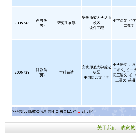
安庆师范大学龙山
占教员
小学语文, 小学
研究生在读
校区
2005743
(男)
二数学
软件工程
小学语文, 小学
安庆师范大学菱湖
陈教员
二语文, 初一
本科在读
校区
2005723
(男)
初三语文, 初中
中国语言文学类
三语文, 英
>>>共[53]条教员信息 共[4]页 每页[15]条
1
[2]
[3]
[4]
关于我们
-
请家教