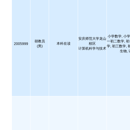
小学数学, 小学
安庆师范大学龙山
胡教员
一初二数学, 
本科在读
校区
2005999
(男)
学, 初三数学, 
计算机科学与技术
生物,