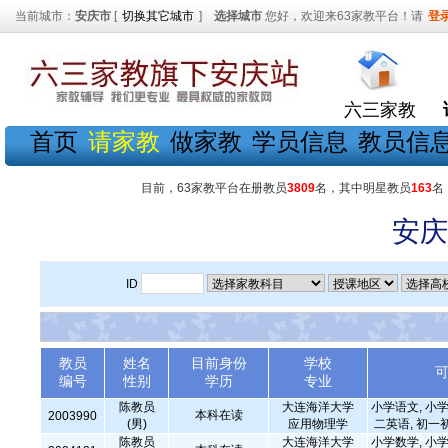
当前城市：
安庆市
[
切换其它城市
]
选择城市
您好，欢迎来63家教平台！请
登
六三家教
首页
请家教
做家教
学员信息
教员信
目前，63家教平台在册教员
3809
名，其中明星教员
163
名
安庆
ID
教员
姓名
目前身份
学校
编号
性别
学历
专业
陈教员
大连海洋大学
小学语文, 小学
本科在读
2003990
(男)
应用物理学
二英语, 初一
陈教员
大连海洋大学
小学数学, 小学