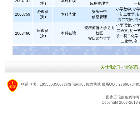
本科在读
2004131
(男)
应用物理学
一
小学数学, 小学
舒教员
安庆一中
2003759
本科毕业
一初二数学, 初
(男)
信息管理
高二英语, 
小学语文, 小学
安庆师范大学龙山
田教员
二语文, 初一
本科在读
校区
2003466
(女)
初一初二化学, 
安庆师范大学
三化学, 高
关于我们
-
请家教
联系电话：18555635607或微信aqjj63预约我哦 联系QQ：276987349
国家工信部备案许可
Copyright 2007-2013