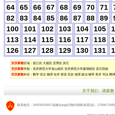
64
65
66
67
68
69
70
71
82
83
84
85
86
87
88
89
100
101
102
103
104
105
113
114
115
116
117
118
126
127
128
129
130
131
安庆家教
区域：
迎江区
大观区
宜秀区
其它
安庆家教
学校：
安庆师范大学龙山校区
安庆师范大学菱湖校区
其它院校
安庆家教
科目：
数学
语文
物理
化学
英语
历史
地理
政治
钢琴
美术
书法
网
关于我们
-
请家教
联系电话：18555635607或微信aqjj63预约我哦 联系QQ：276987349