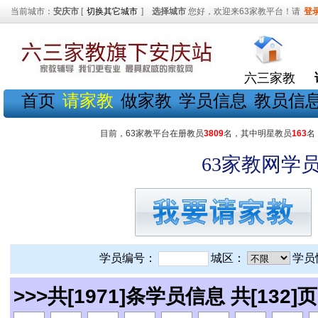
当前城市：
安庆市
[
切换其它城市
]
选择城市
您好，欢迎来63家教平台！请
登
六三家教
首页
请家教
做家教
学员信息
教员信
目前，63家教平台在册教员
3809
名，其中明星教员
163
名
63家教网学员
学员编号：
城区：
学员
>>>共[1971]条学员信息 共[132]页