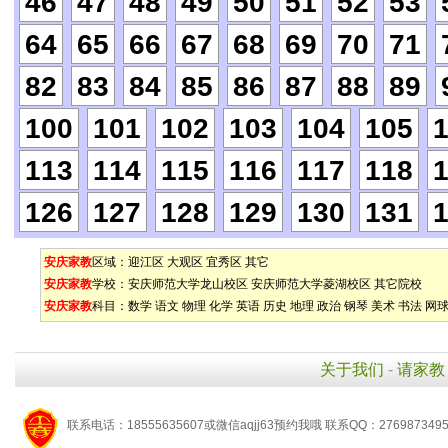
46
47
48
49
50
51
52
53
64
65
66
67
68
69
70
71
82
83
84
85
86
87
88
89
100
101
102
103
104
105
113
114
115
116
117
118
126
127
128
129
130
131
安庆家教
区域：
迎江区
大观区
宜秀区
其它
安庆家教
学校：
安庆师范大学龙山校区
安庆师范大学菱湖校区
其它院校
安庆家教
科目：
数学
语文
物理
化学
英语
历史
地理
政治
钢琴
美术
书法
网
关于我们
-
请家教
联系电话：18555635607或微信aqjj63预约我哦 联系QQ：276987349