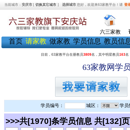
当前城市：
安庆市
[
切换其它城市
]
选择城市
您好，欢迎来63家教平台！请
登
六三家教
首页
请家教
做家教
学员信息
教员信
目前，63家教平台在册教员
3809
名，其中明星教员
163
名
63家教网学员
学员编号：
城区：
学员
>>>共[1970]条学员信息 共[132]页