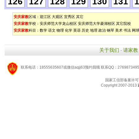
126
127
128
129
130
131
安庆家教
区域：
迎江区
大观区
宜秀区
其它
安庆家教
学校：
安庆师范大学龙山校区
安庆师范大学菱湖校区
其它院校
安庆家教
科目：
数学
语文
物理
化学
英语
历史
地理
政治
钢琴
美术
书法
网
关于我们
-
请家教
联系电话：18555635607或微信aqjj63预约我哦 联系QQ：276987349
国家工信部备案许可
Copyright 2007-2013