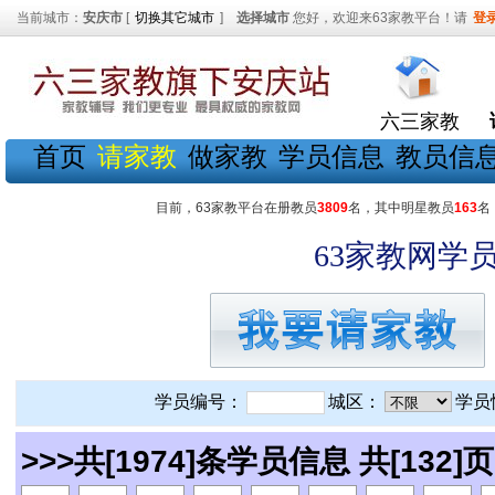
当前城市：
安庆市
[
切换其它城市
]
选择城市
您好，欢迎来63家教平台！请
登
六三家教
首页
请家教
做家教
学员信息
教员信
目前，63家教平台在册教员
3809
名，其中明星教员
163
名
63家教网学员
学员编号：
城区：
学员
>>>共[1974]条学员信息 共[132]页