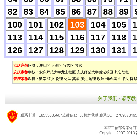
82
83
84
85
86
87
88
89
100
101
102
103
104
105
113
114
115
116
117
118
126
127
128
129
130
131
安庆家教
区域：
迎江区
大观区
宜秀区
其它
安庆家教
学校：
安庆师范大学龙山校区
安庆师范大学菱湖校区
其它院校
安庆家教
科目：
数学
语文
物理
化学
英语
历史
地理
政治
钢琴
美术
书法
网
关于我们
-
请家教
联系电话：18555635607或微信aqjj63预约我哦 联系QQ：276987349
国家工信部备案许可
Copyright 2007-2013