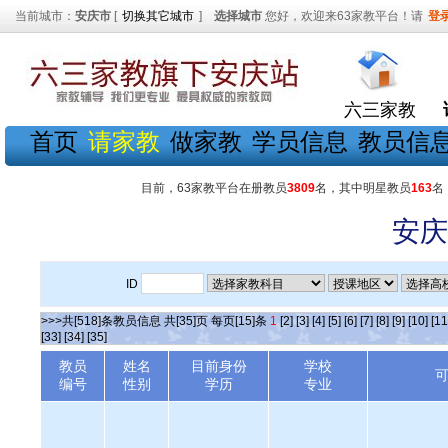
当前城市：
安庆市
[
切换其它城市
]
选择城市
您好，欢迎来63家教平台！请
登
六三家教
首页
请家教
做家教
学员信息
教员信
目前，63家教平台在册教员
3809
名，其中明星教员
163
名
安庆
ID
>>>共[518]条教员信息 共[35]页 每页[15]条
1
[2]
[3]
[4]
[5]
[6]
[7]
[8]
[9]
[10]
[11
[33]
[34]
[35]
教员
姓名
目前身份
学校
编号
性别
学历
专业