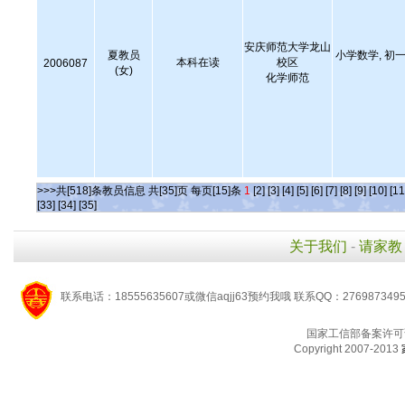
安庆师范大学龙山
夏教员
小学数学, 初一
本科在读
校区
2006087
(女)
化学师范
>>>共[518]条教员信息 共[35]页 每页[15]条
1
[2]
[3]
[4]
[5]
[6]
[7]
[8]
[9]
[10]
[11
[33]
[34]
[35]
关于我们
-
请家教
联系电话：18555635607或微信aqjj63预约我哦 联系QQ：276987349
国家工信部备案许可
Copyright 2007-2013