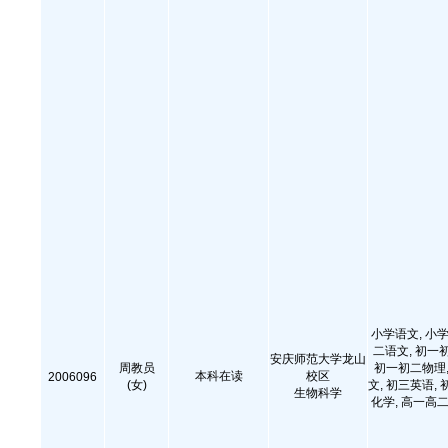
小学语文, 小学
二语文, 初一
安庆师范大学龙山
周教员
初一初二物理,
本科在读
校区
2006096
(女)
文, 初三英语, 
生物科学
化学, 高一高二