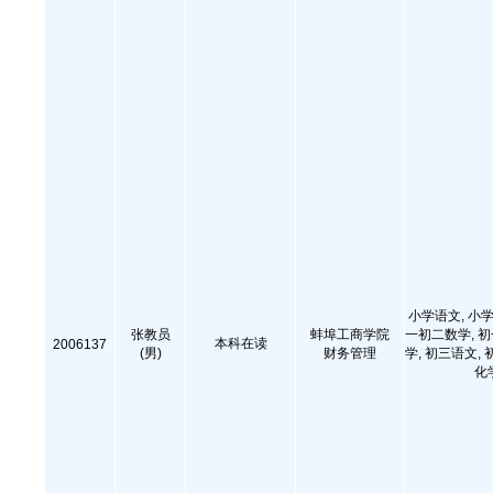
小学语文, 小学
张教员
蚌埠工商学院
一初二数学, 
本科在读
2006137
(男)
财务管理
学, 初三语文, 
化