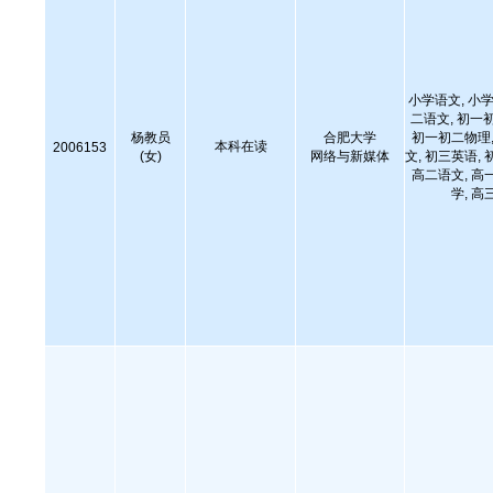
小学语文, 小学
二语文, 初一
杨教员
合肥大学
初一初二物理,
本科在读
2006153
(女)
网络与新媒体
文, 初三英语, 
高二语文, 高
学, 高