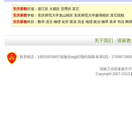
安庆家教
区域：
迎江区
大观区
宜秀区
其它
安庆家教
学校：
安庆师范大学龙山校区
安庆师范大学菱湖校区
其它院校
安庆家教
科目：
数学
语文
物理
化学
英语
历史
地理
政治
钢琴
美术
书法
网
关于我们
-
请家教
联系电话：18555635607或微信aqjj63预约我哦 联系QQ：276987349
国家工信部备案许可
Copyright 2007-2013