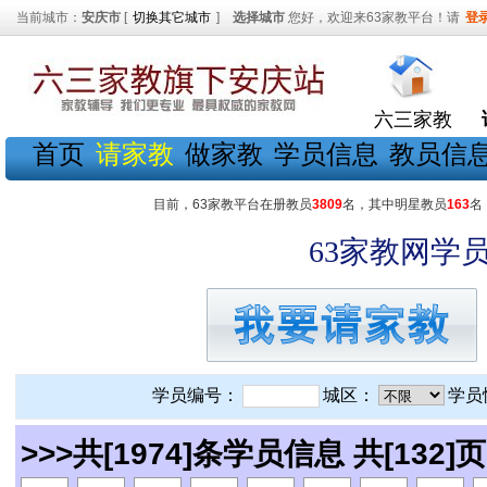
当前城市：
安庆市
[
切换其它城市
]
选择城市
您好，欢迎来63家教平台！请
登
六三家教
首页
请家教
做家教
学员信息
教员信
目前，63家教平台在册教员
3809
名，其中明星教员
163
名
63家教网学员
学员编号：
城区：
学员
>>>共[1974]条学员信息 共[132]页