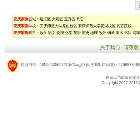
安庆家教
区域：
迎江区
大观区
宜秀区
其它
安庆家教
学校：
安庆师范大学龙山校区
安庆师范大学菱湖校区
其它院校
安庆家教
科目：
数学
语文
物理
化学
英语
历史
地理
政治
钢琴
美术
书法
网球
关于我们
-
请家教
联系电话：18555635607或微信aqjj63预约我哦 联系QQ：276987349
国家工信部备案许可
Copyright 2007-2013