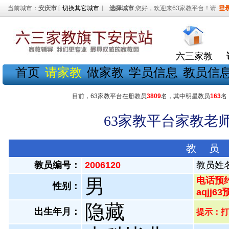
当前城市：
安庆市
[
切换其它城市
]
选择城市
您好，欢迎来63家教平台！请
登
六三家教
首页
请家教
做家教
学员信息
教员信
目前，63家教平台在册教员
3809
名，其中明星教员
163
名
63家教平台家教老师
教 员
教员编号：
2006120
教员姓
男
电话预约
性别：
aqjj6
隐藏
出生年月：
提示：打