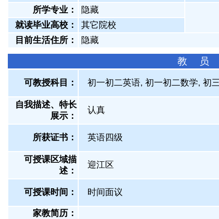
所学专业：
隐藏
就读毕业高校：
其它院校
目前生活住所：
隐藏
教 员
可教授科目：
初一初二英语, 初一初二数学, 初
自我描述、特长
认真
展示
：
所获证书
：
英语四级
可授课区域描
迎江区
述：
可授课时间：
时间面议
家教简历：