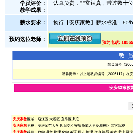
认真负责，非常认真，带过数十
学员评价：
教学成果：
薪水要求：
执行【安庆家教】薪水标准。60/h
预约这位老师：
预约电话: 1855
教
教员编号（200
温馨提示：以上是教员编号（2006117）
安庆63家教
安庆家教
区域：
迎江区
大观区
宜秀区
其它
安庆家教
学校：
安庆师范大学龙山校区
安庆师范大学菱湖校区
其它院校
安庆家教
科目：
数学
语文
物理
化学
英语
历史
地理
政治
钢琴
美术
书法
网球