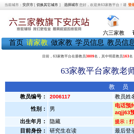
当前城市：
安庆市
[
切换其它城市
]
选择城市
您好，欢迎来63家教平台！请
登
六三家教
首页
请家教
做家教
学员信息
教员信
目前，63家教平台在册教员
3809
名，其中明星教员
163
名
63家教平台家教老师
教 员
教员编号：
2006117
教员姓
电话预约
性别：
男
aqjj6
出生年月：
隐藏
提示：打
目前身份：
研究生在读
最后登录：