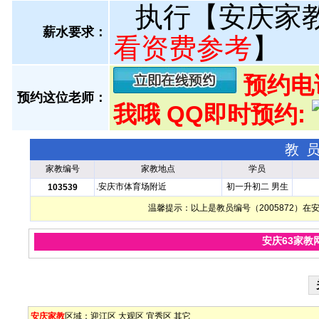
执行【安庆家
薪水要求：
看资费参考
】
预约电话:
预约这位老师：
我哦 QQ即时预约:
教
家教编号
家教地点
学员
.安庆市体育场附近
初一升初二 男生
103539
温馨提示：以上是教员编号（2005872）
安庆63家教
安庆家教
区域：
迎江区
大观区
宜秀区
其它