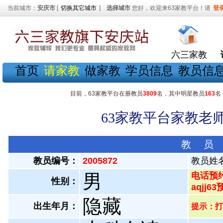
当前城市：
安庆市
[
切换其它城市
]
选择城市
您好，欢迎来63家教平台！请
登
六三家教
首页
请家教
做家教
学员信息
教员信
目前，63家教平台在册教员
3809
名，其中明星教员
163
名
63家教平台家教老师
教 员
教员编号：
2005872
教员姓
男
电话预约
性别：
aqjj6
隐藏
出生年月：
提示：打