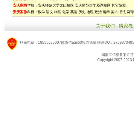
安庆家教
学校：
安庆师范大学龙山校区
安庆师范大学菱湖校区
其它院校
安庆家教
科目：
数学
语文
物理
化学
英语
历史
地理
政治
钢琴
美术
书法
网球
关于我们
-
请家教
联系电话：18555635607或微信aqjj63预约我哦 联系QQ：276987349
国家工信部备案许可
Copyright 2007-2013