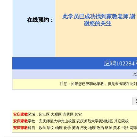
此学员已成功找到家教老师,谢
在线预约：
谢您的关注
应聘1022
此
注意：如果您已应聘此家教，但是未出现在此列
安庆家教
区域：
迎江区
大观区
宜秀区
其它
安庆家教
学校：
安庆师范大学龙山校区
安庆师范大学菱湖校区
其它院校
安庆家教
科目：
数学
语文
物理
化学
英语
历史
地理
政治
钢琴
美术
书法
网球