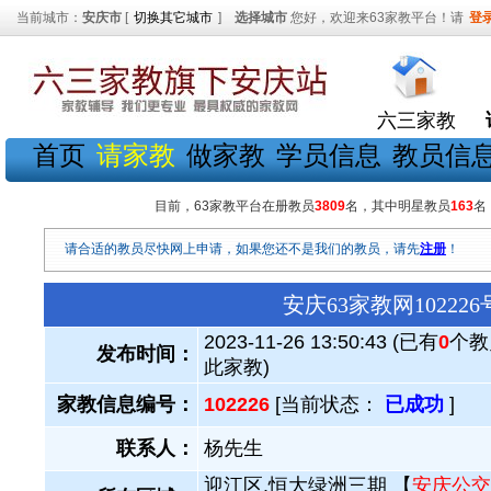
当前城市：
安庆市
[
切换其它城市
]
选择城市
您好，欢迎来63家教平台！请
登
六三家教
首页
请家教
做家教
学员信息
教员信
目前，63家教平台在册教员
3809
名，其中明星教员
163
名
请合适的教员尽快网上申请，如果您还不是我们的教员，请先
注册
！
安庆63家教网1022
2023-11-26 13:50:43 (已有
0
个教
发布时间：
此家教)
家教信息编号：
102226
[当前状态：
已成功
]
联系人：
杨先生
迎江区.恒大绿洲三期 【
安庆公交