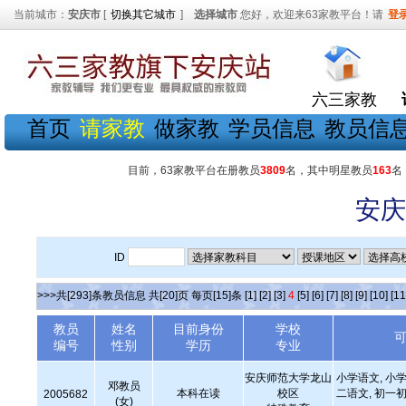
当前城市：
安庆市
[
切换其它城市
]
选择城市
您好，欢迎来63家教平台！请
登
六三家教
首页
请家教
做家教
学员信息
教员信
目前，63家教平台在册教员
3809
名，其中明星教员
163
名
安庆
ID
>>>共[293]条教员信息 共[20]页 每页[15]条
[1]
[2]
[3]
4
[5]
[6]
[7]
[8]
[9]
[10]
[11
教员
姓名
目前身份
学校
编号
性别
学历
专业
安庆师范大学龙山
小学语文, 小学
邓教员
本科在读
校区
二语文, 初一初
2005682
(女)