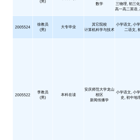
(男)
数学
三物理, 初三化
高一高二英语,
徐教员
其它院校
小学语文, 小学
大专毕业
2005524
(男)
计算机科学与技术
二语文, 
安庆师范大学龙山
李教员
小学语文, 小学
本科在读
校区
2005522
(男)
史, 初中地
新闻传播学