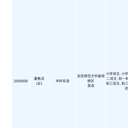
小学语文, 小学
安庆师范大学菱湖
夏教员
二语文, 初一
本科在读
校区
2005609
(女)
初三语文, 初三
英语
史