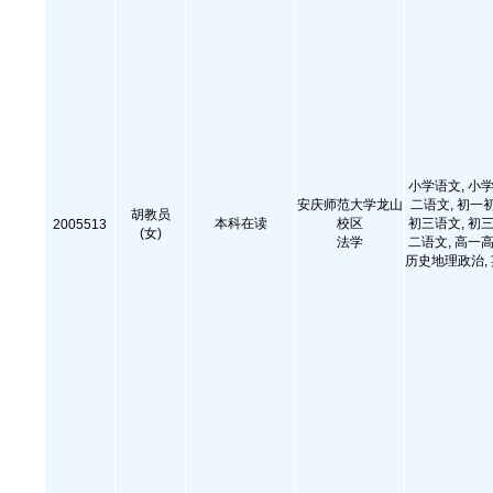
小学语文, 小学
安庆师范大学龙山
二语文, 初一
胡教员
本科在读
校区
初三语文, 初三
2005513
(女)
法学
二语文, 高一高
历史地理政治,