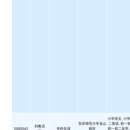
小学语文, 小学
安庆师范大学龙山
二英语, 初一
刘教员
本科在读
校区
初一初二化学, 
2005542