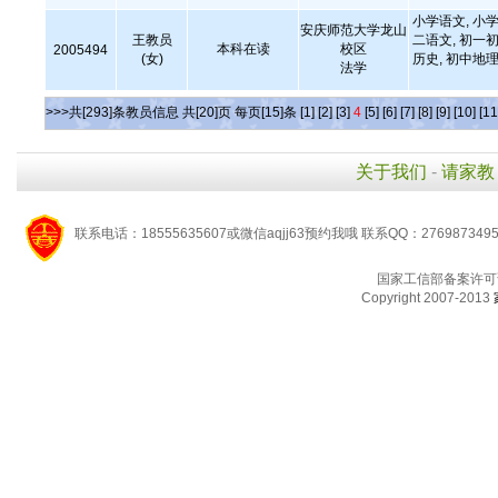
小学语文, 小学
安庆师范大学龙山
王教员
二语文, 初一初
本科在读
校区
2005494
(女)
历史, 初中地理
法学
>>>共[293]条教员信息 共[20]页 每页[15]条
[1]
[2]
[3]
4
[5]
[6]
[7]
[8]
[9]
[10]
[11
关于我们
-
请家教
联系电话：18555635607或微信aqjj63预约我哦 联系QQ：276987349
国家工信部备案许可
Copyright 2007-2013