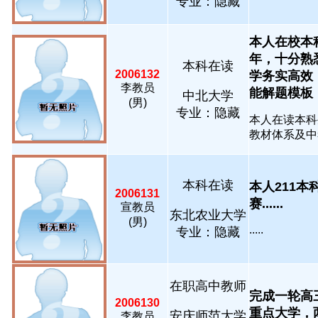
专业：隐藏
本人在校本
年，十分熟
本科在读
2006132
学务实高效
李教员
能解题模板，专
中北大学
(男)
专业：隐藏
本人在读本科
教材体系及中考
本科在读
本人211
2006131
赛......
宣教员
东北农业大学
(男)
.....
专业：隐藏
在职高中教师
完成一轮高
2006130
重点大学，两名
安庆师范大学
李教员