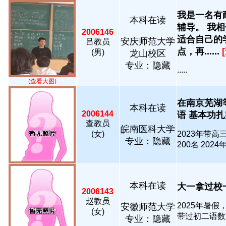
我是一名有
本科在读
辅导。 我
2006146
适合自己的
安庆师范大学
吕教员
点，再......
(男)
龙山校区
专业：隐藏
.....
(查看大图)
在南京芜湖
本科在读
2006144
语 基本功扎
查教员
皖南医科大学
(女)
2023年带高
专业：隐藏
200名 2024年带
本科在读
大一拿过校一等
2006143
赵教员
2025年暑
安徽师范大学
(女)
带过初二语数英全科
专业：隐藏