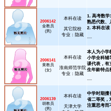
1. 高考数
本科在读
2006142
熟悉代数、
金教员
2. 本科在
其它院校
(男)
专业：隐藏
.....
本人为小学
本科在读
小学全科辅
2006141
课代表，有
黄教员
淮南师范学院
生年龄特点梳理.
(女)
专业：隐藏
.....
中学时期擅
本科在读
2006139
省二等奖，
胡教员
注重思考而不是
天津大学
(男)