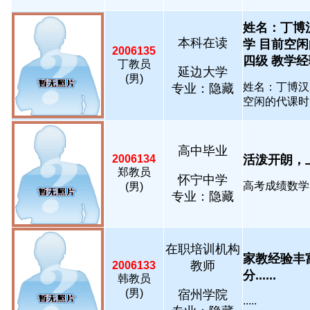
姓名：丁博汉
本科在读
学 目前空
2006135
四级 教学经验：
丁教员
延边大学
(男)
姓名：丁博汉
专业：隐藏
空闲的代课时间
高中毕业
2006134
活泼开朗，上
郑教员
怀宁中学
高考成绩数学12
(男)
专业：隐藏
在职培训机构
家教经验丰
教师
2006133
分......
韩教员
(男)
宿州学院
.....