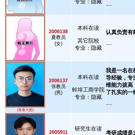
专业：隐藏
.....
本科在读
2006138
认真负责有耐心.
夏教员
其它院校
.....
(女)
专业：隐藏
我是一名在
本科在读
导经验，专
2006137
维能力拔高
张教员
蚌埠工商学院
了扎实的一线授.
(男)
专业：隐藏
.....
(查看大图)
研究生在读
2005911
考研成绩是36