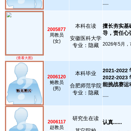
.....
本科在读
擅长夯实基
2005877
导，责任心强，
周教员
安徽医科大学
(女)
2026年5月，
专业：隐藏
(查看大图)
2021-2
本科毕业
2006120
2022-2
鲍教员
能挑战赛运动控
合肥师范学院
(男)
专业：隐藏
.....
研究生在读
2006117
认真......
赵教员
其它院校