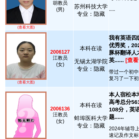
胡教员
苏州科技大学
.....
(男)
专业：隐藏
(查看大图)
我有英语四
优秀奖，2
本科在读
2006127
豚杯翻译人
江教员
英......
[查看
无锡太湖学院
(女)
专业：隐藏
带过一个初中
复习了一下初中
(查看大图)
本人宿松本
高考总分56
本科在读
2006136
108分，
汪教员
题......
蚌埠医科大学
(女)
专业：隐藏
2024年辅
速记及作文标准写