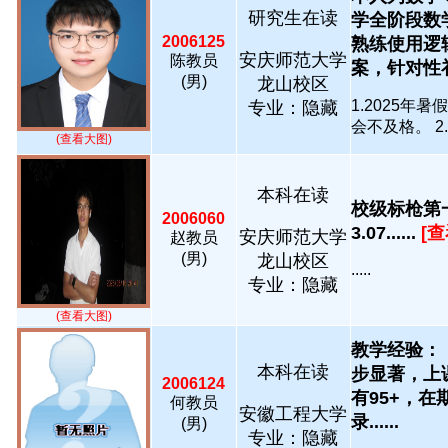
研究生在读
学全阶段数
2006125
熟练使用逻
安庆师范大学
陈教员
案，针对性补齐
(男)
龙山校区
1.2025
专业：隐藏
会不及格。 2.2
(查看大图)
本科在读
校级标枪第一
2006060
3.07......
[
安庆师范大学
赵教员
(男)
龙山校区
.....
专业：隐藏
(查看大图)
教学经验：
本科在读
步显著，上
2006124
有95+，
何教员
安徽工程大学
录......
(男)
专业：隐藏