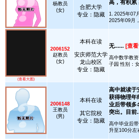
高，有积累 高
杨教员
合肥大学
(女)
1. 2025
专业：隐藏
2025年09月，..
本科在读
无......
[查看
2006152
安庆师范大学
赵教员
高中数学教资
(女)
龙山校区
子园 性别：女 
专业：隐藏
(查看大图)
高中就读于
获得物理年
本科在读
2006148
业后带领多
王教员
突出。目前...
其它院校
(男)
专业：隐藏
高中毕业后带
升至100分左