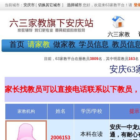
当前城市：
安庆市
[
切换其它城市
]
选择城市
您好，欢迎来63家教平台！请
登
六三家教
首页
请家教
做家教
学员信息
教员信
目前，63家教平台在册教员
3809
名，其中明星教员
163
名
安庆6
家长找教员可以直接电话联系以下教员，
姓名
学历/学校
提示
家教机构
安庆一中龙
本科在读
通，有耐心
2006153