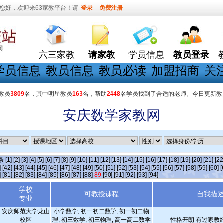
您好，欢迎来63家教平台！请
登录
免费注册
六三家教
请家教
学员信息
教员登录
学员信息
教员信息
教员必读
加盟招商
关
教员
3809
名，其中明星教员
163
名，帮助
2448
名学员找到了合适的老师。今日更新教
安庆数学家教网
]条
[1]
[2]
[3]
[4]
[5]
[6]
[7]
[8]
[9]
[10]
[11]
[12]
[13]
[14]
[15]
[16]
[17]
[18]
[19]
[20]
[21]
[22
]
[42]
[43]
[44]
[45]
[46]
[47]
[48]
[49]
[50]
[51]
[52]
[53]
[54]
[55]
[56]
[57]
[58]
[59]
[60]
[
]
[81]
[82]
[83]
[84]
[85]
[86]
[87]
[88]
89
[90]
[91]
[92]
[93]
[94]
学校
可教授课程
自我描
专业
安庆师范大学龙山
小学数学, 初一初二数学, 初一初二物
校区
理, 初三数学, 初三物理, 高一高二数学
性格开朗 有过家教