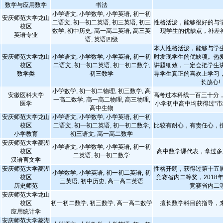
数学与应用数学
书法
小学语文, 小学数学, 小学英语, 初一初
安庆师范大学龙山
二语文, 初一初二英语, 初三英语, 初三
性格活泼，能够很好的与
校区
数学, 初中历史, 高一高二英语, 高三英
现学生的优缺点，补差
英语专业
语, 英语四级
本人性格活泼，能够与学
安庆师范大学龙山
小学语文, 小学数学, 小学英语, 初一初
时发现学生的优缺项。热
校区
二语文, 初一初二英语, 初一初二数学,
讲题细致，一定会把学生
数学类
初三数学
导学生真正的喜欢上学习
长放心!
小学数学, 初一初二物理, 初三数学, 高
安徽医科大学
高考过本科线一百三十分，
一高二数学, 高一高二物理, 高三物理,
医学
小学初中高中均获得过“市
高中生物
安庆师范大学龙山
小学语文, 小学数学, 小学英语, 初一初
校区
二语文, 初一初二英语, 初一初二数学,
比较有耐心，有责任心，
小学教育
初三语文, 高一高二数学
安庆师范大学菱湖
小学语文, 小学数学, 小学英语, 初一初
校区
高中数学课代表，拿过多
二英语, 初一初二数学
汉语言文学
安庆师范大学菱湖
性格开朗，获得过第十五
小学数学, 小学英语, 初一初二英语, 初
校区
竞赛省内二等奖，2018
三英语, 初中历史, 高一高二英语
历史师范
竞赛省内二
安庆师范大学龙山
校区
初一初二数学, 初三数学, 高一高二数学
擅长数学科目的指导，
应用统计学
安庆师范大学菱湖