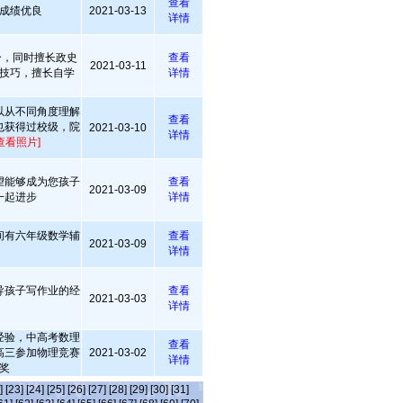
查看
成绩优良
2021-03-13
详情
7分，同时擅长政史
查看
2021-03-11
技巧，擅长自学
详情
以从不同角度理解
查看
也获得过校级，院
2021-03-10
详情
查看照片]
望能够成为您孩子
查看
2021-03-09
一起进步
详情
间有六年级数学辅
查看
2021-03-09
详情
导孩子写作业的经
查看
2021-03-03
详情
经验，中高考数理
查看
高三参加物理竞赛
2021-03-02
详情
奖
]
[23]
[24]
[25]
[26]
[27]
[28]
[29]
[30]
[31]