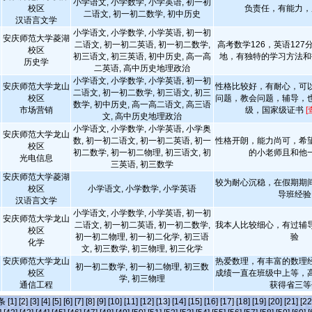
小学语文, 小学数学, 小学英语, 初一初
校区
负责任，有能力，
二语文, 初一初二数学, 初中历史
汉语言文学
小学语文, 小学数学, 小学英语, 初一初
安庆师范大学菱湖
二语文, 初一初二英语, 初一初二数学,
高考数学126，英语12
校区
初三语文, 初三英语, 初中历史, 高一高
地，有独特的学习方法和
历史学
二英语, 高中历史地理政治
小学语文, 小学数学, 小学英语, 初一初
安庆师范大学龙山
性格比较好，有耐心，可
二语文, 初一初二数学, 初三语文, 初三
校区
问题，教会问题，辅导，
数学, 初中历史, 高一高二语文, 高三语
市场营销
级，国家级证书
[
文, 高中历史地理政治
小学语文, 小学数学, 小学英语, 小学奥
安庆师范大学龙山
数, 初一初二语文, 初一初二英语, 初一
性格开朗，能力尚可，希
校区
初二数学, 初一初二物理, 初三语文, 初
的小老师且和他
光电信息
三英语, 初三数学
安庆师范大学菱湖
较为耐心沉稳，在假期期
校区
小学语文, 小学数学, 小学英语
导班经验
汉语言文学
小学语文, 小学数学, 小学英语, 初一初
安庆师范大学龙山
二语文, 初一初二英语, 初一初二数学,
我本人比较细心，有过辅
校区
初一初二物理, 初一初二化学, 初三语
验
化学
文, 初三数学, 初三物理, 初三化学
安庆师范大学龙山
热爱数理，有丰富的数理
初一初二数学, 初一初二物理, 初三数
校区
成绩一直在班级中上等，
学, 初三物理
通信工程
获得省三等
]条
[1]
[2]
[3]
[4]
[5]
[6]
[7]
[8]
[9]
[10]
[11]
[12]
[13]
[14]
[15]
[16]
[17]
[18]
[19]
[20]
[21]
[22