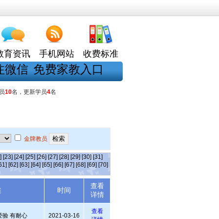
教育资讯
手机网站
收费标准
注微信
免费家教入口
员
10
名，更新学员
4
名
金牌教员
]
[23]
[24]
[25]
[26]
[27]
[28]
[29]
[30]
[31]
61]
[62]
[63]
[64]
[65]
[66]
[67]
[68]
[69]
[70]
查看
述
时间
详情
查看
经验 有耐心
2021-03-16