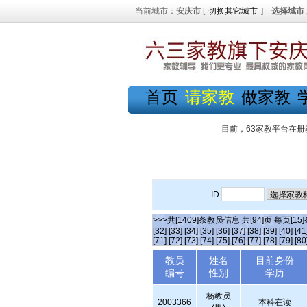
当前城市：
安庆市
[
切换其它城市
]
选择城市
首页
请家教
做家教
目前，63家教平台在册
ID
>>>共[1409]条教员信息 共[94]页 每页[15
[32]
[33]
[34]
[35]
[36]
[37]
[38]
[39]
[40]
[41
[71]
[72]
[73]
[74]
[75]
[76]
[77]
[78]
[79]
[80
教员
姓名
目前身份
编号
性别
学历
杨教员
2003366
本科在读