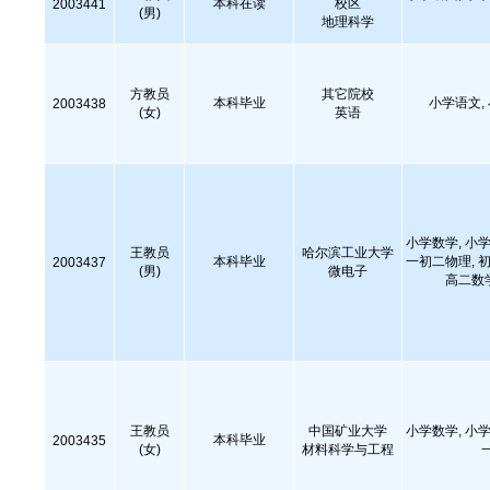
本科在读
校区
2003441
(男)
地理科学
方教员
其它院校
本科毕业
小学语文,
2003438
(女)
英语
小学数学, 小学
王教员
哈尔滨工业大学
本科毕业
一初二物理, 初
2003437
(男)
微电子
高二数
王教员
中国矿业大学
小学数学, 小学
本科毕业
2003435
(女)
材料科学与工程