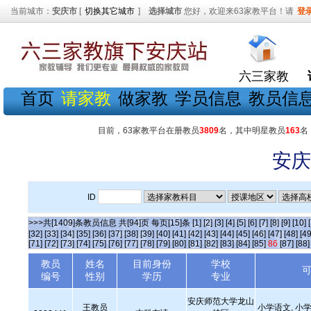
当前城市：
安庆市
[
切换其它城市
]
选择城市
您好，欢迎来63家教平台！请
登
六三家教
首页
请家教
做家教
学员信息
教员信
目前，63家教平台在册教员
3809
名，其中明星教员
163
名
安庆
ID
>>>共[1409]条教员信息 共[94]页 每页[15]条
[1]
[2]
[3]
[4]
[5]
[6]
[7]
[8]
[9]
[10]
[32]
[33]
[34]
[35]
[36]
[37]
[38]
[39]
[40]
[41]
[42]
[43]
[44]
[45]
[46]
[47]
[48]
[49
[71]
[72]
[73]
[74]
[75]
[76]
[77]
[78]
[79]
[80]
[81]
[82]
[83]
[84]
[85]
86
[87]
[88]
教员
姓名
目前身份
学校
编号
性别
学历
专业
安庆师范大学龙山
王教员
小学语文, 小学