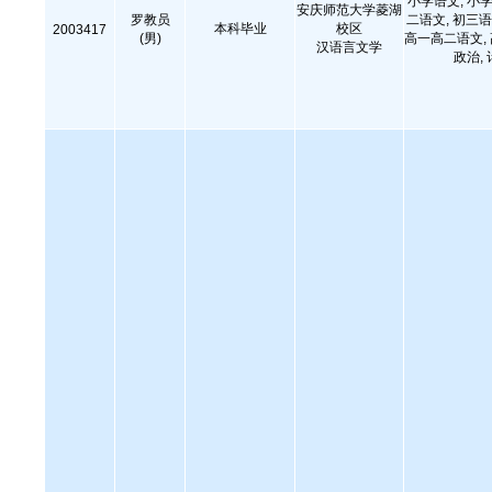
小学语文, 小学
安庆师范大学菱湖
罗教员
二语文, 初三语
本科毕业
校区
2003417
(男)
高一高二语文,
汉语言文学
政治,