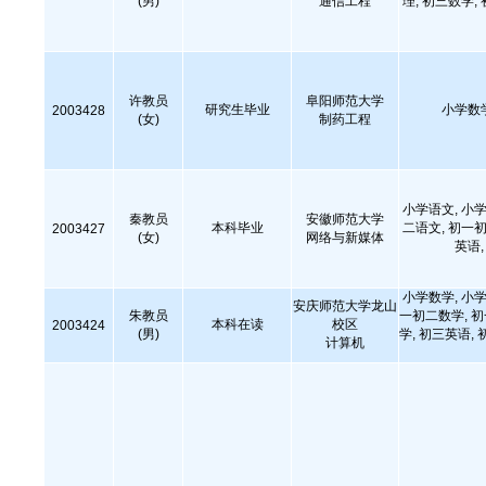
(男)
通信工程
理, 初三数学,
许教员
阜阳师范大学
研究生毕业
小学数
2003428
(女)
制药工程
小学语文, 小学
秦教员
安徽师范大学
本科毕业
二语文, 初一初
2003427
(女)
网络与新媒体
英语
小学数学, 小学
安庆师范大学龙山
朱教员
一初二数学, 
本科在读
校区
2003424
(男)
学, 初三英语, 
计算机