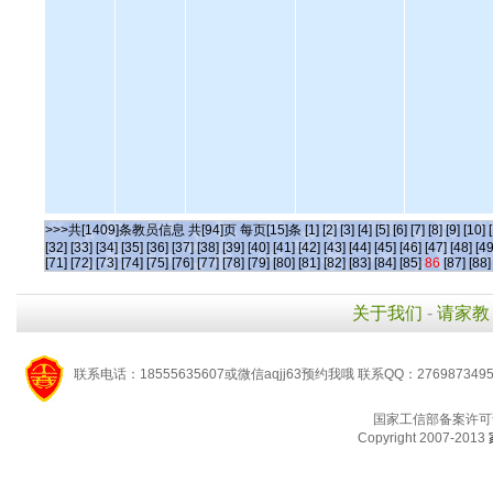
>>>共[1409]条教员信息 共[94]页 每页[15]条
[1]
[2]
[3]
[4]
[5]
[6]
[7]
[8]
[9]
[10]
[32]
[33]
[34]
[35]
[36]
[37]
[38]
[39]
[40]
[41]
[42]
[43]
[44]
[45]
[46]
[47]
[48]
[49
[71]
[72]
[73]
[74]
[75]
[76]
[77]
[78]
[79]
[80]
[81]
[82]
[83]
[84]
[85]
86
[87]
[88]
关于我们
-
请家教
联系电话：18555635607或微信aqjj63预约我哦 联系QQ：276987349
国家工信部备案许可
Copyright 2007-2013