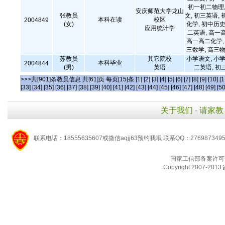
初一初二物理,
安庆师范大学龙山
张教员
文, 初三英语, 
本科在读
校区
2004849
(女)
化学, 初中历史
应用统计学
二英语, 高一
高一高二化学, 
三数学, 高三物
苏教员
其它院校
小学语文, 小学
本科毕业
2004844
(男)
英语
二英语, 初
>>>共[901]条教员信息 共[61]页 每页[15]条
[1]
[2]
[3]
[4]
[5]
[6]
[7]
[8]
[9]
[10]
[1
[33]
[34]
[35]
[36]
[37]
[38]
[39]
[40]
[41]
[42]
[43]
[44]
[45]
[46]
[47]
[48]
[49]
[50
关于我们
-
请家教
联系电话：18555635607或微信aqjj63预约我哦 联系QQ：276987349
国家工信部备案许可
Copyright 2007-2013