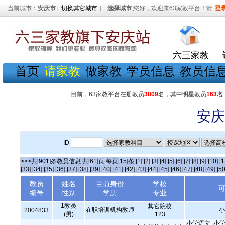
当前城市：
安庆市
[
切换其它城市
]
选择城市
您好，欢迎来63家教平台！请
登
六三家教
首页
请家教
做家教
学员信息
教员信
目前，63家教平台在册教员
3809
名，其中明星教员
163
名
安庆
ID
>>>共[901]条教员信息 共[61]页 每页[15]条
[1]
[2]
[3]
[4]
[5]
[6]
[7]
[8]
[9]
[10]
[1
[33]
[34]
[35]
[36]
[37]
[38]
[39]
[40]
[41]
[42]
[43]
[44]
[45]
[46]
[47]
[48]
[49]
[50
教员
姓名
目前身份
学校
编号
性别
学历
专业
1教员
其它院校
在职培训机构教师
小
2004833
(男)
123
小学语文, 小学