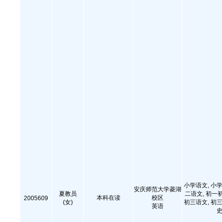
小学语文, 小学
安庆师范大学菱湖
夏教员
二语文, 初一
本科在读
校区
2005609
(女)
初三语文, 初三
英语
史