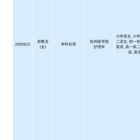
小学语文, 小学
郑教员
杭州医学院
二语文, 初一初
本科在读
2005615
(女)
护理学
英语, 高一高二
语, 英