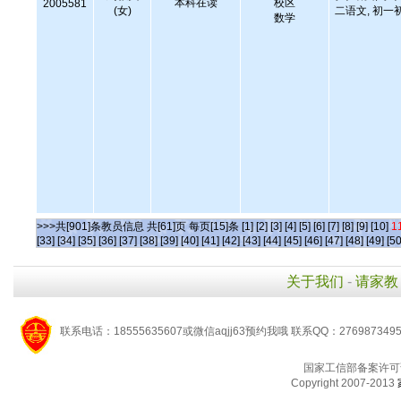
本科在读
校区
2005581
(女)
二语文, 初一
数学
>>>共[901]条教员信息 共[61]页 每页[15]条
[1]
[2]
[3]
[4]
[5]
[6]
[7]
[8]
[9]
[10]
1
[33]
[34]
[35]
[36]
[37]
[38]
[39]
[40]
[41]
[42]
[43]
[44]
[45]
[46]
[47]
[48]
[49]
[50
关于我们
-
请家教
联系电话：18555635607或微信aqjj63预约我哦 联系QQ：276987349
国家工信部备案许可
Copyright 2007-2013