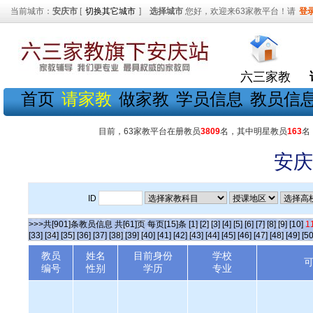
当前城市：
安庆市
[
切换其它城市
]
选择城市
您好，欢迎来63家教平台！请
登
六三家教
首页
请家教
做家教
学员信息
教员信
目前，63家教平台在册教员
3809
名，其中明星教员
163
名
安庆
ID
>>>共[901]条教员信息 共[61]页 每页[15]条
[1]
[2]
[3]
[4]
[5]
[6]
[7]
[8]
[9]
[10]
1
[33]
[34]
[35]
[36]
[37]
[38]
[39]
[40]
[41]
[42]
[43]
[44]
[45]
[46]
[47]
[48]
[49]
[50
教员
姓名
目前身份
学校
编号
性别
学历
专业