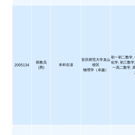
初一初二数学,
安庆师范大学龙山
雨教员
化学, 初三数学,
本科在读
校区
2005134
(男)
一高二数学, 
物理学（卓越）