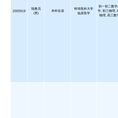
初一初二数学,
陆教员
蚌埠医科大学
本科在读
学, 初三物理,
2005919
(男)
临床医学
物理, 高三数