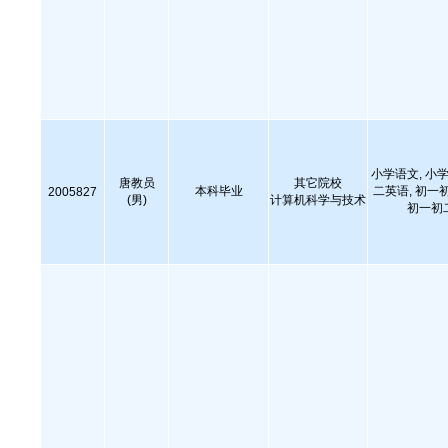
小学语文, 小学
唐教员
其它院校
本科毕业
二英语, 初一
2005827
(男)
计算机科学与技术
初一初