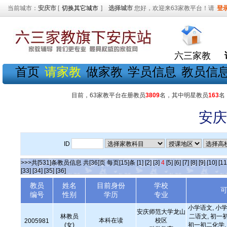
当前城市：
安庆市
[
切换其它城市
]
选择城市
您好，欢迎来63家教平台！请
登
六三家教
首页
请家教
做家教
学员信息
教员信
目前，63家教平台在册教员
3809
名，其中明星教员
163
名
安庆
ID
>>>共[531]条教员信息 共[36]页 每页[15]条
[1]
[2]
[3]
4
[5]
[6]
[7]
[8]
[9]
[10]
[11
[33]
[34]
[35]
[36]
教员
姓名
目前身份
学校
编号
性别
学历
专业
小学语文, 小学
安庆师范大学龙山
林教员
二语文, 初一
本科在读
校区
2005981
(女)
初一初二化学, 