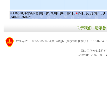
>>>共[531]条教员信息 共[36]页 每页[15]条
[1]
[2]
[3]
4
[5]
[6]
[7]
[8]
[9]
[10]
[11
[33]
[34]
[35]
[36]
关于我们
-
请家教
联系电话：18555635607或微信aqjj63预约我哦 联系QQ：276987349
国家工信部备案许可
Copyright 2007-2013