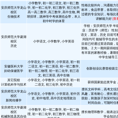
小学数学, 初一初二语文, 初一初二数
性格比较外向，沟通能力
安庆师范大学龙山
学, 初一初二化学, 初三数学, 初三化学,
标本，食品带赛，各取得
校区
高一高二数学, 高三数学, 高中生物, 网
过硬的专业知识，每场比
生物技术
球排球，跳神等中考体测也会带，本人
讲解能力好
[查
初中时学的体育
学校：安庆师范大学 年
业：历史学（师范） 性别
语文，英语，历史 目前可
安庆师范大学菱湖
间段均可 能辅导学生的水
校区
小学语文, 小学数学, 小学英语
目前已经通过英语四级，
历史
资格。 2.大一期间获得校级
有丰富的家教经验，暑期
中学生辅导工
小学语文, 小学数学, 小学英语, 初一初
安徽医科大学
二语文, 初一初二英语, 初一初二数学,
创新创业比赛曾校级
妇幼保健医学
初一初二物理, 初一初二化学, 初三语
文, 初三英语, 高中生物
其它院校
小学语文, 小学数学, 小学英语, 初一初
获得国家励志奖学金
计算机科学与技术
二语文, 初三化学, 初中历史
擅长文科学科，高考文综2
安庆师范大学龙山
小学语文, 小学数学, 小学英语, 初中历
风趣，富有耐心，擅长通
校区
史, 初中地理, 高中历史地理政治
鼓励，刺激孩子加深对知
新闻传播学
时间自由，可随时任
安庆师范大学菱湖
小学数学, 初一初二数学, 初一初二物
校区
擅长物理和数学，能表达
理, 初一初二化学, 初三数学, 初三物理,
机械制造及其自动
学会知识