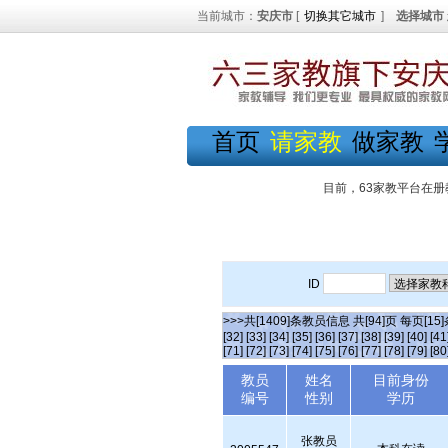
当前城市：
安庆市
[
切换其它城市
]
选择城市
首页
请家教
做家教
目前，63家教平台在册
ID
>>>共[1409]条教员信息 共[94]页 每页[15
[32]
[33]
[34]
[35]
[36]
[37]
[38]
[39]
[40]
[41
[71]
[72]
[73]
[74]
[75]
[76]
[77]
[78]
[79]
[80
教员
姓名
目前身份
编号
性别
学历
张教员