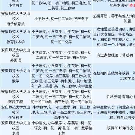
校区
格外向，有过做家教的经
初二数学, 初一初二物理, 初三语文, 初
小学教育
的基本课程
[查
三英语, 初三数学
安庆师范大学龙山
热情开朗，善于与他人沟
校区
小学数学, 初一初二物理, 初三数学
问题
电子信息类
一次性通过英语四级，并
安庆师范大学龙山
小学语文, 小学数学, 小学英语, 初一初
设计大赛校级一等奖省级
校区
二英语, 初一初二数学, 初一初二物理,
甲，积极参与学校活动。
教育技术学
初一初二化学
构上课一个月的班，教
安庆师范大学龙山
小学语文, 小学数学, 小学英语, 初一初
校区
有过家教经验，带过初
二语文, 初一初二英语, 初三英语
外国语
小学语文, 小学数学, 小学英语, 初一初
安庆师范大学龙山
二英语, 初一初二数学, 初一初二物理,
在校期间连续两年获得一
校区
初一初二化学, 初三英语, 初三数学, 初
志奖学金
数学
三物理, 初三化学, 初中历史, 初中地理,
高一高二英语, 高一高二数学, 高中生物
安庆师范大学龙山
小学语文, 小学数学, 小学英语, 初一初
校区
二语文, 初一初二英语, 初一初二数学,
性格开朗 有耐心
环境工程
初一初二物理, 初三数学, 高一高二物理
安庆师范大学龙山
小学数学, 初一初二数学, 初一初二物
高中生物90分（河北高考
校区
理, 初三物理, 高一高二化学, 高三化学,
一个寒假的初中物理，知
生物科学
高中生物
程，有自己的授
安庆师范大学龙山
小学语文, 小学数学, 小学英语, 初一初
校区
二语文, 初一初二英语, 初一初二数学拉
获得2019年作
表演
丁舞