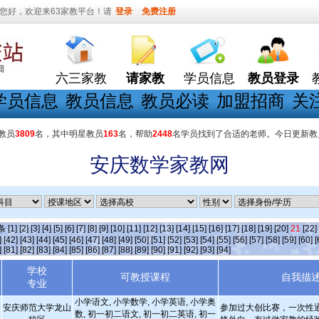
您好，欢迎来63家教平台！请
登录
免费注册
六三家教
请家教
学员信息
教员登录
学员信息
教员信息
教员必读
加盟招商
关
教员
3809
名，其中明星教员
163
名，帮助
2448
名学员找到了合适的老师。今日更新教
安庆数学家教网
]条
[1]
[2]
[3]
[4]
[5]
[6]
[7]
[8]
[9]
[10]
[11]
[12]
[13]
[14]
[15]
[16]
[17]
[18]
[19]
[20]
21
[22]
]
[42]
[43]
[44]
[45]
[46]
[47]
[48]
[49]
[50]
[51]
[52]
[53]
[54]
[55]
[56]
[57]
[58]
[59]
[60]
[
]
[81]
[82]
[83]
[84]
[85]
[86]
[87]
[88]
[89]
[90]
[91]
[92]
[93]
[94]
学校
可教授课程
自我描
专业
小学语文, 小学数学, 小学英语, 小学奥
安庆师范大学龙山
参加过大创比赛，一次性
数, 初一初二语文, 初一初二英语, 初一