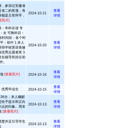
强，参加过安徽省
过省二的奖项，有
查看
2024-10-21
赛都是主答辩手，
详情
看照片]
级：本科在读 专
：女 可教科目：
教时间段：各个时
平：初中 1.本人
查看
2024-10-20
获得学校英语免修
详情
优秀志愿者奖 3.
曾在辅导班担任初
作。
查看
立项
[查看照片]
2024-10-16
详情
查看
，优秀毕业生
2024-10-15
详情
36分，本人幽默
过给予提示和正向
查看
2024-10-13
识点的印象。周末
详情
教
[查看照片]
清楚并且引导学生
查看
2024-10-13
点
详情