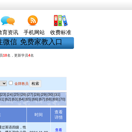
教育资讯
手机网站
收费标准
注微信
免费家教入口
员
10
名，更新学员
4
名
金牌教员
[23]
[24]
[25]
[26]
[27]
[28]
[29]
[30]
[31]
61]
[62]
[63]
[64]
[65]
[66]
[67]
[68]
[69]
[70]
查看
述
时间
详情
通过英语四级，性
查看