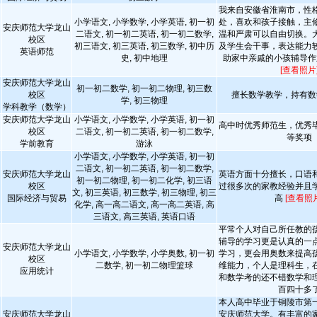
我来自安徽省淮南市，性
小学语文, 小学数学, 小学英语, 初一初
处，喜欢和孩子接触，主
安庆师范大学龙山
二语文, 初一初二英语, 初一初二数学,
温和严肃可以自由切换。
校区
初三语文, 初三英语, 初三数学, 初中历
及学生会干事，表达能力
英语师范
史, 初中地理
助家中亲戚的小孩辅导作
[查看照片
安庆师范大学龙山
初一初二数学, 初一初二物理, 初三数
校区
擅长数学教学，持有数
学, 初三物理
学科教学（数学）
安庆师范大学龙山
小学语文, 小学数学, 小学英语, 初一初
高中时优秀师范生，优秀
校区
二语文, 初一初二英语, 初一初二数学,
等奖项
学前教育
游泳
小学语文, 小学数学, 小学英语, 初一初
二语文, 初一初二英语, 初一初二数学,
安庆师范大学龙山
英语方面十分擅长，口语
初一初二物理, 初一初二化学, 初三语
校区
过很多次的家教经验并且
文, 初三英语, 初三数学, 初三物理, 初三
国际经济与贸易
高
[查看照片
化学, 高一高二语文, 高一高二英语, 高
三语文, 高三英语, 英语口语
平常个人对自己所任教的
辅导的学习更是认真的一
安庆师范大学龙山
小学语文, 小学数学, 小学奥数, 初一初
学习，更会用奥数来提高
校区
二数学, 初一初二物理篮球
维能力，个人是理科生，
应用统计
和数学考的还不错数学和
百四十多
本人高中毕业于铜陵市第
安庆师范大学龙山
安庆师范大学。有丰富的