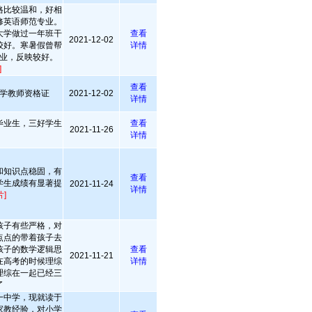
格比较温和，好相
修英语师范专业。
大学做过一年班干
查看
2021-12-02
较好。寒暑假曾帮
详情
业，反映较好。
]
查看
学教师资格证
2021-12-02
详情
毕业生，三好学生
查看
2021-11-26
详情
和知识点稳固，有
查看
学生成绩有显著提
2021-11-24
详情
]
孩子有些严格，对
点点的带着孩子去
孩子的数学逻辑思
查看
2021-11-21
在高考的时候理综
详情
理综在一起已经三
了
一中学，现就读于
家教经验，对小学