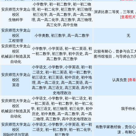
小学数学, 初一初二数学, 初一初二物
安庆师范大学龙山
理, 初一初二化学, 初三数学, 初三物理,
演讲比赛二等奖，三等奖
校区
初三化学, 高一高二数学, 高一高二物
[查看照片
生物科学
理, 高一高二化学, 高三数学, 高三物理,
高三化学, 高中生物
安庆师范大学龙山
校区
小学奥数, 初三数学, 高一高二数学
无
工程管理
安庆师范大学龙山
小学数学, 小学英语, 初一初二英语, 初
校区
比较有耐心，曾参与合工
一初二数学, 初三数学, 初中历史, 高一
机械设计制造及其
图书馆项目，与导师合力
高二数学, 高三数学
自动化
小学语文, 小学数学, 小学英语, 初一初
二语文, 初一初二英语, 初一初二数学,
安庆师范大学龙山
初三语文, 初三英语, 初中历史, 初中地
校区
认真负责
[查看
理, 高一高二语文, 高一高二英语, 高一
英语
高二数学, 高三语文, 高三英语, 高中历
史地理政治
小学语文, 小学数学, 初一初二语文, 初
安庆师范大学龙山
一初二英语, 初一初二数学, 初一初二化
校区
学, 初三语文, 初三物理, 初三化学, 初中
我手特长
机械设计制造及其
历史, 初中奥数, 高一高二数学, 高一高
自动化
二物理, 高三数学, 高中历史地理政治
安庆师范大学龙山
小学语文, 小学数学, 小学英语, 初一初
有数学家教经验，责任心
校区
二语文, 初一初二数学, 初一初二化学,
泼，有耐心
国际经济与贸易
初三数学