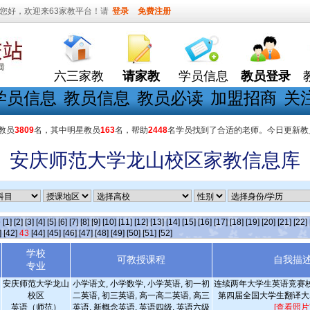
您好，欢迎来63家教平台！请
登录
免费注册
六三家教
请家教
学员信息
教员登录
学员信息
教员信息
教员必读
加盟招商
关
教员
3809
名，其中明星教员
163
名，帮助
2448
名学员找到了合适的老师。今日更新教
安庆师范大学龙山校区家教信息库
条
[1]
[2]
[3]
[4]
[5]
[6]
[7]
[8]
[9]
[10]
[11]
[12]
[13]
[14]
[15]
[16]
[17]
[18]
[19]
[20]
[21]
[22]
]
[42]
43
[44]
[45]
[46]
[47]
[48]
[49]
[50]
[51]
[52]
学校
可教授课程
自我描
专业
安庆师范大学龙山
小学语文, 小学数学, 小学英语, 初一初
连续两年大学生英语竞赛
校区
二英语, 初三英语, 高一高二英语, 高三
第四届全国大学生翻译大
英语（师范）
英语, 新概念英语, 英语四级, 英语六级
[查看照片