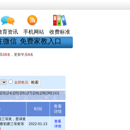
教育资讯
手机网站
收费标准
注微信
免费家教入口
员
10
名，更新学员
4
名
金牌教员
[23]
[24]
[25]
[26]
[27]
[28]
[29]
[30]
[31]
查看
述
时间
详情
校三等奖，普译奖
查看
赛初赛三等奖等
2022-01-13
详情
]