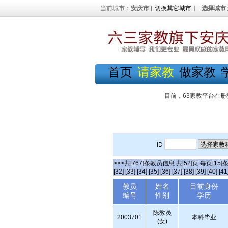
当前城市：
安庆市
[
切换其它城市
]
选择城市
首页
请家教
做家教
目前，63家教平台在册
ID
>>>共[767]条教员信息 共[52]页 每页[15]
[32]
[33]
[34]
[35]
[36]
[37]
[38]
[39]
[40]
[41
教员
姓名
目前身份
编号
性别
学历
陈教员
2003701
本科毕业
(女)