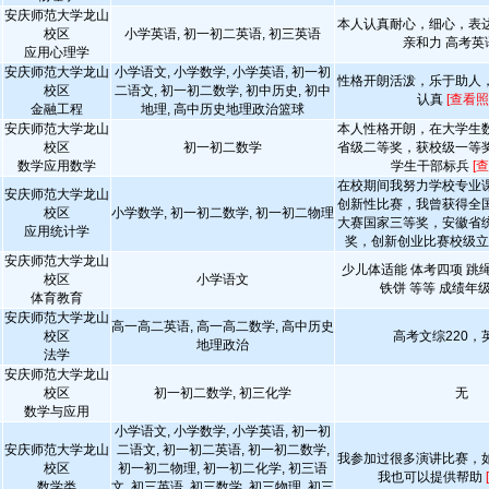
安庆师范大学龙山
本人认真耐心，细心，表
校区
小学英语, 初一初二英语, 初三英语
亲和力 高考英语
应用心理学
安庆师范大学龙山
小学语文, 小学数学, 小学英语, 初一初
性格开朗活泼，乐于助人
校区
二语文, 初一初二数学, 初中历史, 初中
认真
[查看照
金融工程
地理, 高中历史地理政治篮球
安庆师范大学龙山
本人性格开朗，在大学生
校区
初一初二数学
省级二等奖，获校级一等
数学应用数学
学生干部标兵
[
在校期间我努力学校专业
安庆师范大学龙山
创新性比赛，我曾获得全
校区
小学数学, 初一初二数学, 初一初二物理
大赛国家三等奖，安徽省
应用统计学
奖，创新创业比赛校级
安庆师范大学龙山
少儿体适能 体考四项 跳绳
校区
小学语文
铁饼 等等 成绩年
体育教育
安庆师范大学龙山
高一高二英语, 高一高二数学, 高中历史
校区
高考文综220，英
地理政治
法学
安庆师范大学龙山
校区
初一初二数学, 初三化学
无
数学与应用
小学语文, 小学数学, 小学英语, 初一初
安庆师范大学龙山
二语文, 初一初二英语, 初一初二数学,
我参加过很多演讲比赛，
校区
初一初二物理, 初一初二化学, 初三语
我也可以提供帮助
数学类
文, 初三英语, 初三数学, 初三物理, 初三