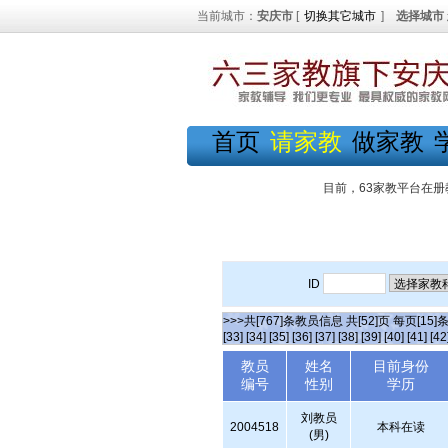
当前城市：
安庆市
[
切换其它城市
]
选择城市
首页
请家教
做家教
目前，63家教平台在册
ID
>>>共[767]条教员信息 共[52]页 每页[15]
[33]
[34]
[35]
[36]
[37]
[38]
[39]
[40]
[41]
[42
教员
姓名
目前身份
编号
性别
学历
刘教员
2004518
本科在读
(男)