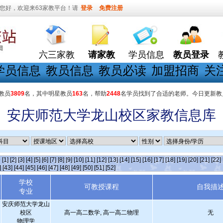
您好，欢迎来63家教平台！请
登录
免费注册
六三家教
请家教
学员信息
教员登录
学员信息
教员信息
教员必读
加盟招商
关
教员
3809
名，其中明星教员
163
名，帮助
2448
名学员找到了合适的老师。今日更新教
安庆师范大学龙山校区家教信息库
条
[1]
[2]
[3]
[4]
[5]
[6]
[7]
[8]
[9]
[10]
[11]
[12]
[13]
[14]
[15]
[16]
[17]
[18]
[19]
[20]
[21]
[22]
]
[43]
[44]
[45]
[46]
[47]
[48]
[49]
[50]
[51]
[52]
学校
可教授课程
自我描
专业
安庆师范大学龙山
校区
高一高二数学, 高一高二物理
无
物理学