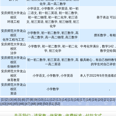
化学, 高一高二数学
小学语文, 小学数学, 小学英语, 初一初
安庆师范大学龙山
二语文, 初一初二英语, 初一初二数学,
校区
初一初二物理, 初一初二化学, 初三语
善于表达 可
环境工程
文, 初三英语, 初三数学, 初三物理, 初三
化学
安庆师范大学龙山
小学数学, 初一初二数学, 初三数学, 高
校区
擅长数学，有相
一高二数学, 高一高二物理, 高三数学
化学工程与工艺
安庆师范大学龙山
小学数学, 初一初二数学, 初一初二化
中考化学满分，数学142
校区
学, 初三化学
数学交给我
法学
安庆师范大学龙山
初一初二数学, 初三英语, 初三数学, 高
极具耐心，有自己独特教
校区
一高二英语
的学生对自己评价
生物科学
安庆师范大学龙山
校区
小学语文, 小学数学, 小学英语
本人于2022年9月凭借
体育教育
安庆师范大学龙山
校区
小学数学
，
英语
条
[1]
[2]
[3]
[4]
[5]
[6]
[7]
[8]
[9]
[10]
[11]
[12]
[13]
[14]
[15]
[16]
[17]
[18]
[19]
[20]
[21]
[22]
]
[43]
[44]
[45]
[46]
[47]
[48]
[49]
[50]
[51]
[52]
关于我们
-
请家教
-
做家教
-
收费标准
-
付款方式