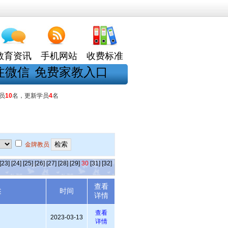
教育资讯
手机网站
收费标准
注微信
免费家教入口
员
10
名，更新学员
4
名
金牌教员
[23]
[24]
[25]
[26]
[27]
[28]
[29]
30
[31]
[32]
查看
述
时间
详情
查看
2023-03-13
详情