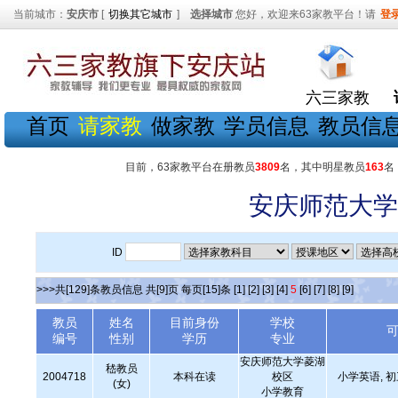
当前城市：
安庆市
[
切换其它城市
]
选择城市
您好，欢迎来63家教平台！请
登
六三家教
首页
请家教
做家教
学员信息
教员信
目前，63家教平台在册教员
3809
名，其中明星教员
163
名
安庆师范大学
ID
>>>共[129]条教员信息 共[9]页 每页[15]条
[1]
[2]
[3]
[4]
5
[6]
[7]
[8]
[9]
教员
姓名
目前身份
学校
编号
性别
学历
专业
安庆师范大学菱湖
嵇教员
2004718
本科在读
校区
小学英语, 
(女)
小学教育