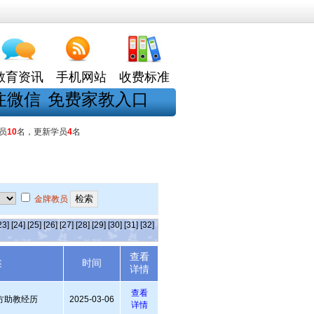
教育资讯
手机网站
收费标准
注微信
免费家教入口
员
10
名，更新学员
4
名
金牌教员
23]
[24]
[25]
[26]
[27]
[28]
[29]
[30]
[31]
[32]
查看
述
时间
详情
查看
方助教经历
2025-03-06
详情