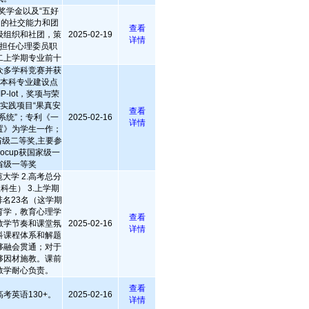
奖学金以及“五好
己的社交能力和团
查看
级组织和社团，策
2025-02-19
详情
担任心理委员职
二上学期专业前十
众多学科竞赛并获
流本科专业建设点
P-lot，奖项与荣
新实践项目“果真安
查看
系统”；专利《一
2025-02-16
详情
置》为学生一作；
级二等奖,主要参
ocup获国家级一
省级一等奖
大学 2.高考总分
科生） 3.上学期
名23名（这学期
教育学，教育心理学
查看
教学节奏和课堂氛
2025-02-16
详情
各科课程体系和解题
够融会贯通；对于
够因材施教。课前
教学耐心负责。
查看
考英语130+。
2025-02-16
详情