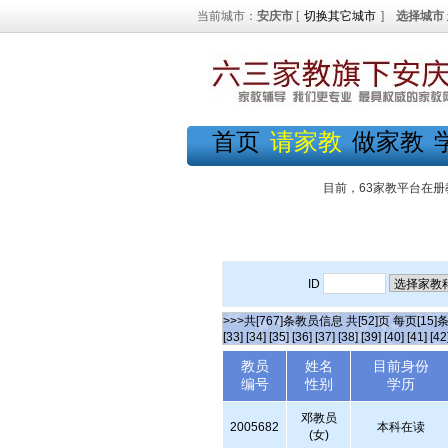
当前城市：
安庆市
[
切换其它城市
]
选择城市
首页
请家教
做家教
目前，63家教平台在册
ID
>>>共[767]条教员信息 共[52]页 每页[15]
[33]
[34]
[35]
[36]
[37]
[38]
[39]
[40]
[41]
[42
教员
姓名
目前身份
编号
性别
学历
邓教员
2005682
本科在读
(女)