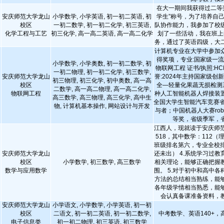
在大一期间我获得过二等
安庆师范大学龙山
小学数学, 小学英语, 初一初二英语, 初
学生”称号，为了培养自
校区
一初二数学, 初一初二化学, 初三英语,
队协作能力，我参加了校
化学工程与工艺
初三化学, 高一高二英语, 高一高二化学
划了一些活动，我在班上
务，通过了英语四级，大
计算机专业在大学中参加
得奖项，专业:国家级一
小学数学, 小学奥数, 初一初二数学, 初
物联网工程 证书/执照:HCI
一初二物理, 初一初二化学, 初三数学,
安庆师范大学龙山
誉:2024年主持国家级创
初三物理, 初三化学, 初中奥数, 高一高
校区
全—轻量化果蔬无损检测
二数学, 高一高二物理, 高一高二化学,
物联网工程
种人工智能机器人焊接装
高三数学, 高三物理, 高三化学, 高中生
全国大学生智能汽车竞赛省
物, 计算机基本操作, 网站设计与开发
与者；中国机器人大赛rob
等奖，省级季军，
江西人，现就读于安庆师范
518，其中数学：112（理
班级排名第六，专业全校排
安庆师范大学龙山
还未出） 4.系统学习过
校区
小学数学, 初三数学, 高三数学
相关理论，能够正确把握
数学与应用数学
围。 5.对于初中和高中
方法的总结相当熟练，能
各年级学情相当熟悉，能
会认真备课准备资料，
安庆师范大学龙山
小学语文, 小学数学, 小学英语, 初一初
校区
二语文, 初一初二英语, 初一初二数学,
中考数学、英语140+，高
电子信息类
初一初二物理, 初三英语, 初三数学