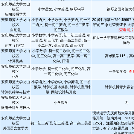
安庆师范大学龙山
校区
小学语文, 小学英语, 钢琴钢琴
钢琴全国考级大
新闻传播学类
安庆师范大学龙山
小学语文, 小学数学, 小学英语, 初一初
20届中考满分750 我69
校区
二语文, 初一初二英语, 初一初二数学,
班前三 拿过荣誉证书 大
自动化
初三数学
[查看照片
安庆师范大学龙山
小学数学, 小学英语, 初一初二英语, 初
在大一学年获得校级二等
校区
三英语, 初三化学, 高一高二英语, 高一
称号
化学（师范）
高二化学, 高三英语, 高三化学
安庆师范大学龙山
小学数学, 初一初二数学, 初一初二化
校区
学, 初三化学, 高一高二数学, 高一高二
高考数学116，高
计算机类
化学, 日语
安庆师范大学龙山
小学数学, 初一初二化学, 初三化学, 高
校区
一等奖学金
[查
一高二化学, 高三化学
化学
安庆师范大学龙山
小学语文, 小学数学, 小学英语, 初一初
校区
二数学, 计算机基本操作, 计算机应用中
计算机博弈大赛省
计算机科学与技术
级, 网站设计与开发
安庆师范大学龙山
校区
小学数学
无
微电子科学与技术
现就读于安庆师范大学外
安庆师范大学龙山
格开朗，较为外向，MBTI为
校区
初一初二英语, 初三英语, 高一高二英语
125分。注重知识框架结
外国语言文学类
方法，有个人解题思路，
高考教学模