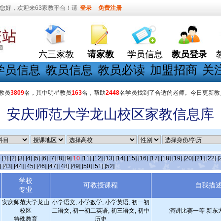
您好，欢迎来63家教平台！请
登录
免费注册
六三家教
请家教
学员信息
教员登录
学员信息
教员信息
教员必读
加盟招商
关
教员
3809
名，其中明星教员
163
名，帮助
2448
名学员找到了合适的老师。今日更新教
安庆师范大学龙山校区家教信息库
条
[1]
[2]
[3]
[4]
[5]
[6]
[7]
[8]
[9]
10
[11]
[12]
[13]
[14]
[15]
[16]
[17]
[18]
[19]
[20]
[21]
[22]
[
]
[43]
[44]
[45]
[46]
[47]
[48]
[49]
[50]
[51]
[52]
学校
可教授课程
自我描
专业
安庆师范大学龙山
小学语文, 小学数学, 小学英语, 初一初
校区
二语文, 初一初二英语, 初三语文, 初中
演讲比赛一等 新东
特殊教育
历史