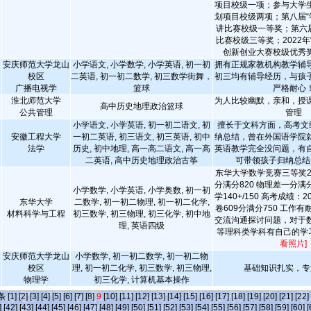
项目校级一项；参与大学
划项目校级两项；第八届“
讲比赛校级一等奖；第六届
比赛校级三等奖；2022年
创新创业大赛校级优秀
安庆师范大学龙山
小学语文, 小学数学, 小学英语, 初一初
拥有正规家教机构教学辅
校区
二英语, 初一初二数学, 初三数学街舞，
初三均有辅导经历，与孩
广播电视学
篮球
严格耐心
淮北师范大学
为人比较幽默，亲和，授
高中历史地理政治篮球
公共管理
管理
小学语文, 小学英语, 初一初二语文, 初
擅长于文科方面，高考文综
安徽工程大学
一初二英语, 初三语文, 初三英语, 初中
纳总结，曾在外国语学院
法学
历史, 初中地理, 高一高二语文, 高一高
英语教学完全没问题，有
二英语, 高中历史地理政治古筝
可带领孩子归纳总结
东华大学数学竞赛三等奖2次
分满分820 物理差一分
小学数学, 小学英语, 小学奥数, 初一初
学140+/150 高考成绩：
东华大学
二数学, 初一初二物理, 初一初二化学,
卷609分满分750 工作
材料科学与工程
初三数学, 初三物理, 初三化学, 初中地
交流沟通探讨问题，对于
理, 英语四级
等理科类学科有自己的学
看照片]
安庆师范大学龙山
小学数学, 初一初二数学, 初一初二物
校区
理, 初一初二化学, 初三数学, 初三物理,
基础知识扎实，专
物理学
初三化学, 计算机基本操作
]条
[1]
[2]
[3]
[4]
[5]
[6]
[7]
[8]
9
[10]
[11]
[12]
[13]
[14]
[15]
[16]
[17]
[18]
[19]
[20]
[21]
[22]
]
[42]
[43]
[44]
[45]
[46]
[47]
[48]
[49]
[50]
[51]
[52]
[53]
[54]
[55]
[56]
[57]
[58]
[59]
[60]
[