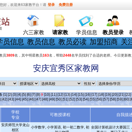
您好，欢迎来63家教平台！请
登录
免费注册
六三家教
请家教
学员信息
教员登录
学员信息
教员信息
教员必读
加盟招商
关
教员
3809
名，其中明星教员
163
名，帮助
2448
名学员找到了合适的老师。今日更新教
安庆宜秀区家教网
]条
[1]
[2]
[3]
[4]
[5]
[6]
[7]
[8]
9
[10]
[11]
[12]
[13]
[14]
[15]
[16]
[17]
[18]
[19]
[20]
[21]
[22]
]
[42]
[43]
[44]
[45]
[46]
[47]
[48]
[49]
[50]
[51]
[52]
[53]
[54]
[55]
[56]
[57]
[58]
[59]
[60]
[
学校
可教授课程
自我描
专业
安庆师范大学龙山
小学数学, 小学英语, 初一初二数学, 初
全国计算机设计大赛国三
校区