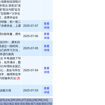
生创新创业训练计
学宪法 讲宪法”演
“宪法与我”征文
“互联网+”大学生
奖，优秀毕业生
导经验，初一初二
查看
子亦师亦友，上课
2025-07-07
详情
！
课比较有趣，擅长
查看
2025-07-06
详情
220+，擅长归
就读过一段时间，
查看
2025-07-05
自己的学习方法，
详情
并进行拔高
 中考成绩:779
满分，化学满分，数
2021年理科全国乙
查看
有耐心，喜欢与学生
2025-07-04
详情
数学，物理和化学
习经验和方法
[查
查看
业能力强
2025-07-03
详情
[23]
[24]
[25]
[26]
[27]
[28]
[29]
[30]
[31]
61]
[62]
[63]
[64]
[65]
[66]
[67]
[68]
[69]
[70]