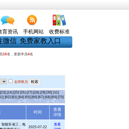
教育资讯
手机网站
收费标准
注微信
免费家教入口
员
10
名，更新学员
4
名
金牌教员
[23]
[24]
[25]
[26]
[27]
[28]
[29]
[30]
[31]
61]
[62]
[63]
[64]
[65]
[66]
[67]
[68]
[69]
[70]
查看
述
时间
详情
，智能车省三，电
查看
2025-07-22