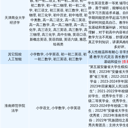
数, 初一初二语文, 初一初二英语, 初一
学生英语竞赛一等奖 辅导
初二数学, 初一初二物理, 初一初二化
静，善于倾听，能够站在
学, 初三语文, 初三英语, 初三数学, 初三
在学习方面追求卓越。自
物理, 初三化学, 初中历史, 初中地理, 初
天津商业大学
学期间能坚持早起温习所
中奥数, 高一高二语文, 高一高二英语,
经济学
零碎时间提高自己。教学
高一高二数学, 高一高二物理, 高一高二
实基础和查漏补缺，对知
化学, 高三语文, 高三英语, 高三数学, 高
理解，对于初高中内容有
三物理, 高三化学, 高中生物, 英语口语,
教学方法不死板，舒缓试
新概念英语, 英语四级, 英语六级, 雅思,
真正学到知识，讲课风格
绘画类
多好评。
本人性格温和有耐心 非常
其它院校
小学数学, 小学英语, 初一初二英语, 初
通 教学方式灵活 善长数
人工智能
一初二数学, 初三英语, 初三数学
基础和提分
[查
“第五届安徽省大学生模拟
等奖；2023年“安徽省
赛”省三等奖；2022-20
学金；2023-2024学
2023年田家庵区人民法
生”；2021-2022学年
好学生、优秀学生干部；202
级二等奖学金、优秀学生
淮南师范学院
2023-2024学年校级
小学语文, 小学数学, 小学英语
法学
生；2022年“安徽省大学
优秀奖；2023年淮南市
份；2022年“民族团结之星
秀共青团员；主持大学生