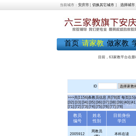
当前城市：
安庆市
[
切换其它城市
]
选择城市
首页
请家教
做家教
目前，63家教平台在册
ID
>>>共[1156]条教员信息 共[78]页 每页[15
[32]
[33]
[34]
[35]
[36]
[37]
[38]
[39]
[40]
[41
[71]
[72]
[73]
[74]
[75]
[76]
[77]
[78]
教员
姓名
目前身份
编号
性别
学历
周教员
2005912
本科在读