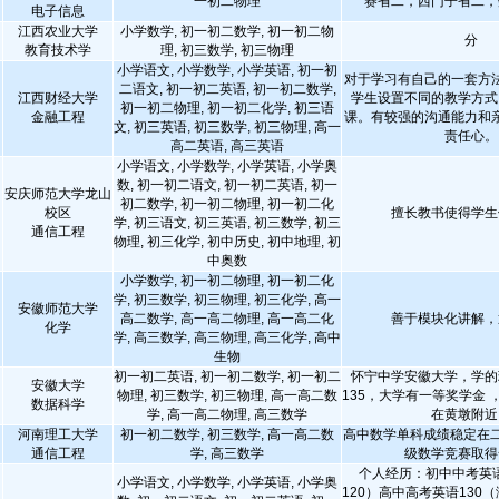
一初二物理
赛省二，西门子省二，
电子信息
江西农业大学
小学数学, 初一初二数学, 初一初二物
分
教育技术学
理, 初三数学, 初三物理
小学语文, 小学数学, 小学英语, 初一初
对于学习有自己的一套方
二语文, 初一初二英语, 初一初二数学,
江西财经大学
学生设置不同的教学方式
初一初二物理, 初一初二化学, 初三语
金融工程
课。有较强的沟通能力和
文, 初三英语, 初三数学, 初三物理, 高一
责任心。
高二英语, 高三英语
小学语文, 小学数学, 小学英语, 小学奥
数, 初一初二语文, 初一初二英语, 初一
安庆师范大学龙山
初二数学, 初一初二物理, 初一初二化
校区
擅长教书使得学生
学, 初三语文, 初三英语, 初三数学, 初三
通信工程
物理, 初三化学, 初中历史, 初中地理, 初
中奥数
小学数学, 初一初二物理, 初一初二化
学, 初三数学, 初三物理, 初三化学, 高一
安徽师范大学
高二数学, 高一高二物理, 高一高二化
善于模块化讲解，
化学
学, 高三数学, 高三物理, 高三化学, 高中
生物
初一初二英语, 初一初二数学, 初一初二
怀宁中学安徽大学，学的
安徽大学
物理, 初三数学, 初三物理, 高一高二数
135，大学有一等奖学金 
数据科学
学, 高一高二物理, 高三数学
在黄墩附近
河南理工大学
初一初二数学, 初三数学, 高一高二数
高中数学单科成绩稳定在二
通信工程
学, 高三数学
级数学竞赛取得
个人经历：初中中考英语
小学语文, 小学数学, 小学英语, 小学奥
120）高中高考英语130（