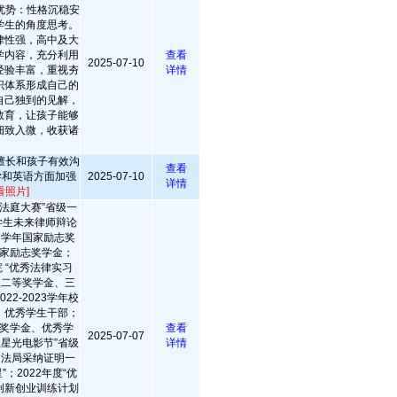
优势：性格沉稳安
学生的角度思考。
律性强，高中及大
学内容，充分利用
查看
2025-07-10
经验丰富，重视夯
详情
识体系形成自己的
自己独到的见解，
教育，让孩子能够
细致入微，收获诸
擅长和孩子有效沟
查看
学和英语方面加强
2025-07-10
详情
看照片]
法庭大赛”省级一
大学生未来律师辩论
23学年国家励志奖
年国家励志奖学金；
院 “优秀法律实习
校级二等奖学金、三
2-2023学年校
、优秀学生干部；
二等奖学金、优秀学
查看
2025-07-07
生星光电影节”省级
详情
司法局采纳证明一
”；2022年度“优
创新创业训练计划