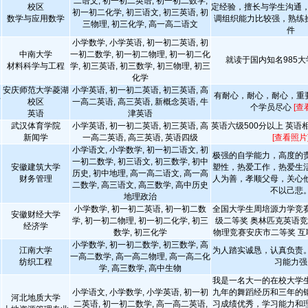
二语文, 初一初二英语, 初一初二数学,
校区
定经验，擅长与学生沟通，
初一初二化学, 初三语文, 初三英语, 初
数学与应用数学
调组织能力比较强，熟练操作
三物理, 初三化学, 高一高二语文
件
小学数学, 小学英语, 初一初二英语, 初
中南大学
一初二数学, 初一初二物理, 初一初二化
就读于国内知名985
材料科学与工程
学, 初三英语, 初三数学, 初三物理, 初三
化学
安庆师范大学菱湖
小学英语, 初一初二英语, 初三英语, 高
有耐心，耐心，耐心，重
师
校区
一高二英语, 高三英语, 新概念英语, 牛
个学员尽心
[查
英语
津英语
武汉体育学院
小学英语, 初一初二英语, 初三英语, 高
英语六级500分以上 英语
新闻学
一高二英语, 高三英语, 英语四级
[查看照片
小学语文, 小学数学, 初一初二语文, 初
极强的自学能力，高度的
一初二数学, 初三语文, 初三数学, 初中
安徽建筑大学
塑性，热爱工作，热爱生
历史, 初中地理, 高一高二语文, 高一高
财务管理
人为善，孝顺父母，关心
二数学, 高三语文, 高三数学, 高中历史
不以己悲
地理政治
小学数学, 初一初二英语, 初一初二数
全国大学生周培源力学竞
安徽财经大学
学, 初一初二物理, 初一初二化学, 初三
级二等奖 奥林匹克英语
经济学
数学, 初三化学
物理竞赛安庆市二等奖 互
小学数学, 初一初二数学, 初三数学, 高
江南大学
为人踏实诚恳，认真负责
一高二数学, 高一高二物理, 高一高二化
纺织工程
习能力强
学, 高三数学, 高中生物
我是一名大一的在校大学
小学语文, 小学数学, 小学英语, 初一初
九年的舞蹈经历和三年的
河北地质大学
二英语, 初一初二数学, 高一高二英语,
习成绩优秀，学习能力和