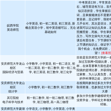
中考英语138，平常英语
右，辅导英语有方法，首
似汉语拼音，学生掌握后
词，且掌握规律后不需要
更容易，且记得牢，我初
小学英语, 初一初二英语, 初三英语, 新
几乎全对。其次是语法，
皖西学院
概念英语小学，初中英语都可以，无论
述我可以让知识点具体，
英语师范
基础如何
照搬照套，死板。学生掌
压力，写作文病句大大减
课后布置任务，下节课听
上节课的知识点，保证学
我个机会，先免费试听，
望！
[查看照
目前是安庆师范大学的一
加过互联网+院级比赛，
安庆师范大学龙山
小学数学, 小学英语, 初一初二语文, 初
杯，在体育赛事方面也是
校区
一初二英语, 初一初二数学, 初一初二化
院级的篮球比赛，并获得
国际经济与贸易
学, 初三英语, 初三数学, 初三化学
过家教，为人认真负责，
的学科薄弱之处，进行
安庆师范大学龙山
在校期间参加过多次大学
校区
小学数学, 初一初二数学, 初三数学
取得奖项，也参加过大学
统计学
大赛
参加大学生数学建模研究
其它院校
初一初二数学, 初一初二物理, 初三数
业奖学金，学科论文单项
电子科学与技术
学, 初三物理, 高一高二物理
经验。
安庆师范大学菱湖
小学语文, 小学数学, 小学英语, 小学奥