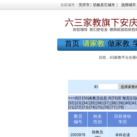
当前城市：
安庆市
[
切换其它城市
]
选择城市
首页
请家教
做家教
目前，63家教平台在册
ID
>>>共[1156]条教员信息 共[78]页 每页[15
[32]
[33]
[34]
[35]
[36]
[37]
[38]
[39]
[40]
[41
[71]
[72]
[73]
[74]
[75]
[76]
[77]
[78]
教员
姓名
目前身份
编号
性别
学历
陈教员
2003976
本科在读