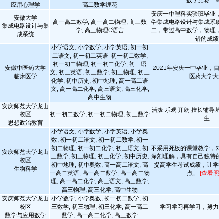
数学竞赛一
应用心理学
高二数学缠花
安庆一中理科实验班毕业
安徽大学
高一高二数学, 高一高二物理, 高三数
学集成电路设计与集成系
集成电路设计与集
学, 高三物理C语言
二，带过高中数学，物理
成系统
错的成绩
小学语文, 小学数学, 小学英语, 初一初
二语文, 初一初二英语, 初一初二数学,
初一初二物理, 初一初二化学, 初三语
安徽中医药大学
2021年安庆一中毕业，
文, 初三英语, 初三数学, 初三物理, 初三
临床医学
医药大学大
化学, 初中历史, 初中地理, 高一高二语
文, 高一高二化学, 高三语文, 高三化学,
高中生物
安庆师范大学龙山
活泼 乐观 开朗 擅长辅
校区
初一初二数学, 初一初二物理, 初三数学
生
思想政治教育
小学语文, 小学数学, 小学英语, 小学奥
数, 初一初二语文, 初一初二数学, 初一
初二物理, 初一初二化学, 初三语文, 初
不采用死板的课堂教学，
安庆师范大学龙山
三数学, 初三物理, 初三化学, 初中历史,
深刻理解，具有自己独特
校区
初中地理, 初中奥数, 高一高二语文, 高
提高学生考试成绩，让学
生物科学
一高二英语, 高一高二数学, 高一高二物
点。
[查看照
理, 高一高二化学, 高三语文, 高三数学,
高三物理, 高三化学, 高中生物
安庆师范大学龙山
小学数学, 小学奥数, 初一初二数学, 初
校区
三数学, 初三物理, 初三化学, 高一高二
学习学习再学习，努力
数学与应用数学
数学, 高一高二化学, 高三数学