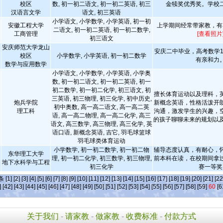
校区
数, 初一初二语文, 初一初二英语, 初三
金犊奖优秀奖。学校
汉语言文学
语文, 初三英语
小学语文, 小学数学, 小学英语, 初一初
安徽工程大学
上学期间经常带家教，有
二语文, 初一初二英语, 初一初二数学,
工商管理
[查看照片
初三语文
安庆师范大学龙山
安庆二中毕业，高考数学1
校区
小学数学, 小学英语, 初一初二数学
有亲和力
数学与应用数学
小学语文, 小学数学, 小学英语, 小学奥
数, 初一初二语文, 初一初二英语, 初一
初二数学, 初一初二化学, 初三语文, 初
擅长体育运动以及理科，
三英语, 初三物理, 初三化学, 初中历史,
炮兵学院
新概念英语，性格活泼开
初中奥数, 高一高二语文, 高一高二英
理工科
沟通，激发学生的兴趣，
语, 高一高二物理, 高一高二化学, 高三
的孩子聊聊未来的规划以及
语文, 高三数学, 高三物理, 高三化学, 英
语口语, 新概念英语, 吉它, 羽毛球篮球
羽毛球类体育运动
小学数学, 初一初二数学, 初一初二物
辅导态度认真，有耐心，
东华理工大学
理, 初一初二化学, 初三数学, 初三物理,
前本科在读，在校期间拿
地下水科学与工程
初三化学
赛一等奖
]条
[1]
[2]
[3]
[4]
[5]
[6]
[7]
[8]
[9]
[10]
[11]
[12]
[13]
[14]
[15]
[16]
[17]
[18]
[19]
[20]
[21]
[22
]
[42]
[43]
[44]
[45]
[46]
[47]
[48]
[49]
[50]
[51]
[52]
[53]
[54]
[55]
[56]
[57]
[58]
[59]
60
[6
关于我们
-
请家教
-
做家教
-
收费标准
-
付款方式