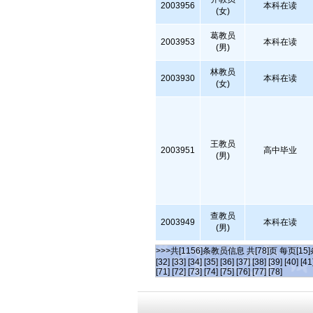
2003956
本科在读
(女)
葛教员
2003953
本科在读
(男)
林教员
2003930
本科在读
(女)
王教员
2003951
高中毕业
(男)
查教员
2003949
本科在读
(男)
>>>共[1156]条教员信息 共[78]页 每页[15
[32]
[33]
[34]
[35]
[36]
[37]
[38]
[39]
[40]
[41
[71]
[72]
[73]
[74]
[75]
[76]
[77]
[78]