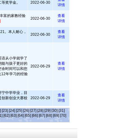
二等奖学金。
2022-06-30
详情
丰富的家教经验
查看
2022-06-30
]
详情
21。本人耐心，
查看
2022-06-30
。
详情
英语从小学就学了
朗能与孩子更好的
查看
2022-06-29
空余时间可以和您
详情
12年学习的经验
怀宁中学毕业，目
查看
过创新创业大赛校
2022-06-29
详情
]
[23]
[24]
[25]
[26]
[27]
[28]
[29]
[30]
[31]
1]
[62]
[63]
[64]
[65]
[66]
[67]
[68]
[69]
[70]