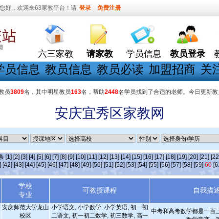
您好，欢迎来63家教平台！请
登录
免费注册
六三家教
请家教
学员信息
教员登录
学员信息
教员信息
教员必读
加盟招商
关
教员
3809
名，其中明星教员
163
名，帮助
2448
名学员找到了合适的老师。今日更新教
安庆宜秀区家教网
]条
[1]
[2]
[3]
[4]
[5]
[6]
[7]
[8]
[9]
[10]
[11]
[12]
[13]
[14]
[15]
[16]
[17]
[18]
[19]
[20]
[21]
[22
]
[42]
[43]
[44]
[45]
[46]
[47]
[48]
[49]
[50]
[51]
[52]
[53]
[54]
[55]
[56]
[57]
[58]
[59]
60
[6
学校
可教授课程
自我描
专业
安庆师范大学龙山
小学语文, 小学数学, 小学英语, 初一初
中考和高考数学都是一百
校区
二语文, 初一初二数学, 初三数学, 高一