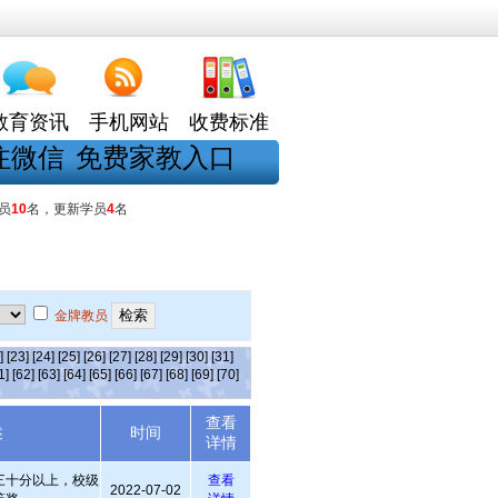
教育资讯
手机网站
收费标准
注微信
免费家教入口
员
10
名，更新学员
4
名
金牌教员
]
[23]
[24]
[25]
[26]
[27]
[28]
[29]
[30]
[31]
1]
[62]
[63]
[64]
[65]
[66]
[67]
[68]
[69]
[70]
查看
述
时间
详情
三十分以上，校级
查看
2022-07-02