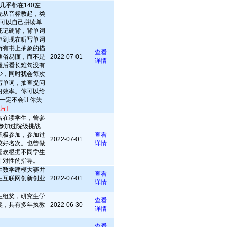
几乎都在140左
先从音标教起，类
可以自己拼读单
死记硬背，背单词
中到现在听写单词
所有书上抽象的描
查看
通俗易懂，而不是
2022-07-01
详情
握后看长难句没有
少，同时我会每次
写单词，抽查提问
习效率。你可以给
一定不会让你失
片]
名在读学生，曾参
参加过院级挑战
积极参加，参加过
查看
2022-07-01
较好名次。也曾做
详情
喜欢根据不同学生
针对性的指导。
生数学建模大赛并
查看
生互联网创新创业
2022-07-01
详情
生组奖，研究生学
查看
奖，具有多年执教
2022-06-30
详情
查看