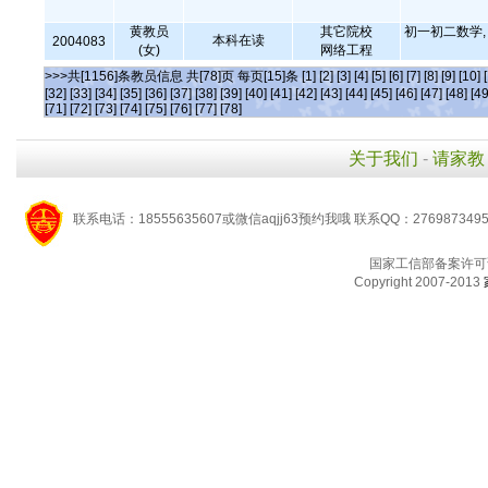
黄教员
其它院校
初一初二数学, 
本科在读
2004083
(女)
网络工程
>>>共[1156]条教员信息 共[78]页 每页[15]条
[1]
[2]
[3]
[4]
[5]
[6]
[7]
[8]
[9]
[10]
[32]
[33]
[34]
[35]
[36]
[37]
[38]
[39]
[40]
[41]
[42]
[43]
[44]
[45]
[46]
[47]
[48]
[49
[71]
[72]
[73]
[74]
[75]
[76]
[77]
[78]
关于我们
-
请家教
联系电话：18555635607或微信aqjj63预约我哦 联系QQ：276987349
国家工信部备案许可
Copyright 2007-2013