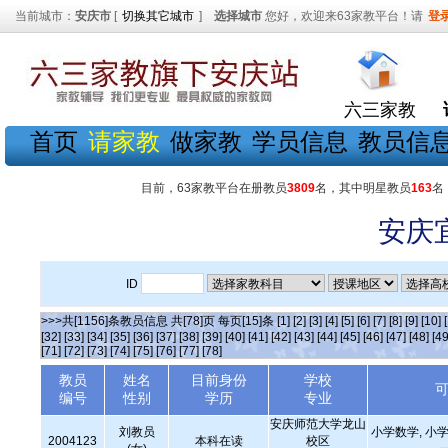
当前城市：
安庆市
[
切换其它城市
]
选择城市
您好，欢迎来63家教平台！请
登
六三家教
首页
请家教
做家教
学员信息
教员信
目前，63家教平台在册教员
3809
名，其中明星教员
163
名
安庆
ID
>>>共[1156]条教员信息 共[78]页 每页[15]条
[1]
[2]
[3]
[4]
[5]
[6]
[7]
[8]
[9]
[10]
[32]
[33]
[34]
[35]
[36]
[37]
[38]
[39]
[40]
[41]
[42]
[43]
[44]
[45]
[46]
[47]
[48]
[49
[71]
[72]
[73]
[74]
[75]
[76]
[77]
[78]
教员
姓名
目前身份
学校
编号
性别
学历
专业
安庆师范大学龙山
刘教员
小学数学, 小学
2004123
本科在读
校区