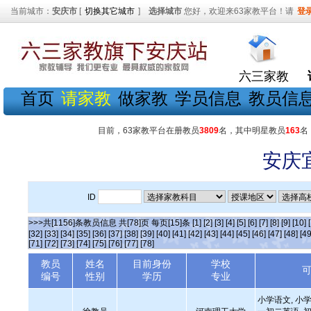
当前城市：
安庆市
[
切换其它城市
]
选择城市
您好，欢迎来63家教平台！请
登
六三家教
首页
请家教
做家教
学员信息
教员信
目前，63家教平台在册教员
3809
名，其中明星教员
163
名
安庆
ID
>>>共[1156]条教员信息 共[78]页 每页[15]条
[1]
[2]
[3]
[4]
[5]
[6]
[7]
[8]
[9]
[10]
[32]
[33]
[34]
[35]
[36]
[37]
[38]
[39]
[40]
[41]
[42]
[43]
[44]
[45]
[46]
[47]
[48]
[49
[71]
[72]
[73]
[74]
[75]
[76]
[77]
[78]
教员
姓名
目前身份
学校
编号
性别
学历
专业
小学语文, 小学