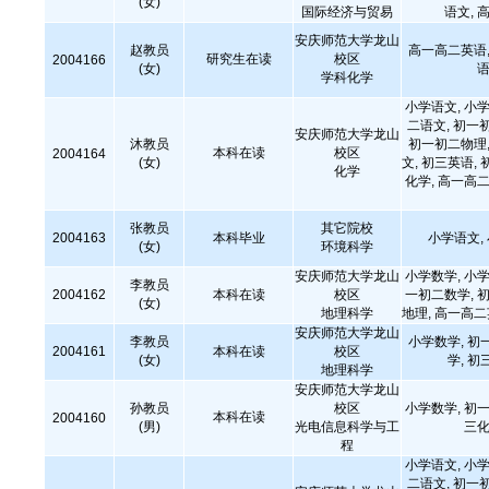
(女)
国际经济与贸易
语文,
安庆师范大学龙山
赵教员
高一高二英语,
研究生在读
校区
2004166
(女)
语
学科化学
小学语文, 小学
二语文, 初一
安庆师范大学龙山
沐教员
初一初二物理,
本科在读
校区
2004164
(女)
文, 初三英语, 
化学
化学, 高一高二
张教员
其它院校
2004163
本科毕业
小学语文,
(女)
环境科学
安庆师范大学龙山
小学数学, 小学
李教员
2004162
本科在读
校区
一初二数学, 初
(女)
地理科学
地理, 高一高
安庆师范大学龙山
李教员
小学数学, 初
2004161
本科在读
校区
(女)
学, 初
地理科学
安庆师范大学龙山
孙教员
校区
小学数学, 初一
本科在读
2004160
(男)
光电信息科学与工
三化
程
小学语文, 小学
二语文, 初一