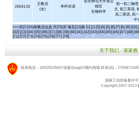
安庆师范大学龙山
王教员
初一初二物理,
本科在读
校区
2004133
(女)
文, 初三英语, 
生物科学
高二英语, 高一
中
>>>共[1156]条教员信息 共[78]页 每页[15]条
[1]
[2]
[3]
[4]
[5]
[6]
[7]
[8]
[9]
[10]
[32]
[33]
[34]
[35]
[36]
[37]
[38]
[39]
[40]
[41]
[42]
[43]
[44]
[45]
[46]
[47]
[48]
[49
[71]
[72]
[73]
[74]
[75]
[76]
[77]
[78]
关于我们
-
请家教
联系电话：18555635607或微信aqjj63预约我哦 联系QQ：276987349
国家工信部备案许可
Copyright 2007-2013