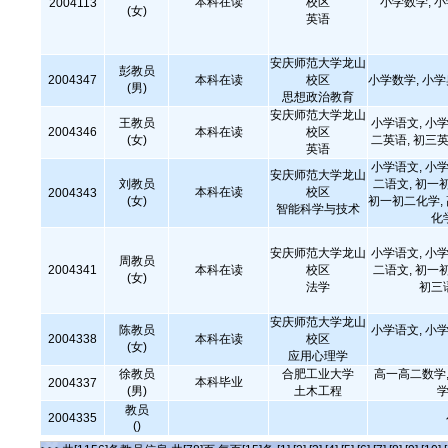
本科在读
校区
小学数学, 
2004113
(女)
英语
安庆师范大学龙山
彭教员
2004347
本科在读
校区
小学数学, 小
(男)
思想政治教育
安庆师范大学龙山
王教员
小学语文, 小学
2004346
本科在读
校区
(女)
二英语, 初三英
英语
小学语文, 小学
安庆师范大学龙山
刘教员
二语文, 初一
本科在读
校区
2004343
(女)
初一初二化学,
智能科学与技术
化
安庆师范大学龙山
小学语文, 小学
周教员
2004341
本科在读
校区
二语文, 初一
(女)
法学
初三
安庆师范大学龙山
陈教员
小学语文, 小学
2004338
本科在读
校区
(女)
应用心理学
徐教员
合肥工业大学
高一高二数学,
本科毕业
2004337
(男)
土木工程
学
教员
2004335
()