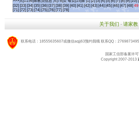
>>>共[1156]条教员信息 共[78]页 每页[15]条
[1]
[2]
[3]
[4]
[5]
[6]
[7]
[8]
[9]
[10]
[32]
[33]
[34]
[35]
[36]
[37]
[38]
[39]
[40]
[41]
[42]
[43]
[44]
[45]
[46]
[47]
[48]
49
[71]
[72]
[73]
[74]
[75]
[76]
[77]
[78]
关于我们
-
请家教
联系电话：18555635607或微信aqjj63预约我哦 联系QQ：276987349
国家工信部备案许可
Copyright 2007-2013