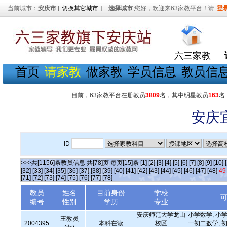
当前城市：
安庆市
[
切换其它城市
]
选择城市
您好，欢迎来63家教平台！请
登
六三家教
首页
请家教
做家教
学员信息
教员信
目前，63家教平台在册教员
3809
名，其中明星教员
163
名
安庆
ID
>>>共[1156]条教员信息 共[78]页 每页[15]条
[1]
[2]
[3]
[4]
[5]
[6]
[7]
[8]
[9]
[10]
[32]
[33]
[34]
[35]
[36]
[37]
[38]
[39]
[40]
[41]
[42]
[43]
[44]
[45]
[46]
[47]
[48]
49
[71]
[72]
[73]
[74]
[75]
[76]
[77]
[78]
教员
姓名
目前身份
学校
编号
性别
学历
专业
安庆师范大学龙山
小学数学, 小学
王教员
2004395
本科在读
校区
一初二数学, 初