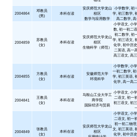
物理
安庆师范大学龙山
小学数学, 初
邓教员
2004864
本科在读
校区
学, 初三数学, 
(男)
数学与应用数学
高二数学, 
小学语文, 小学
数, 初一初二语
初二数学, 初
安庆师范大学龙山
苏教员
学, 初三语文, 
本科在读
校区
2004859
(女)
化学, 初中历史
生物科学（师范）
二英语, 高一
高三语文, 高三
小学数学, 小学
一初二数学, 
方教员
安徽师范大学
2004855
本科在读
学, 初三英语, 
(女)
环境科学
化学, 高一高二
小学语文, 小学
马鞍山工业大学工
王教员
二语文, 初一
本科在读
商学院
2004841
(女)
初三语文, 初三
国际经济与贸易
小学语文, 小学
二语文, 初一
初一初二物理,
安庆师范大学龙山
张教员
文, 初三英语, 
本科在读
校区
2004849
(女)
化学, 初中历史
应用统计学