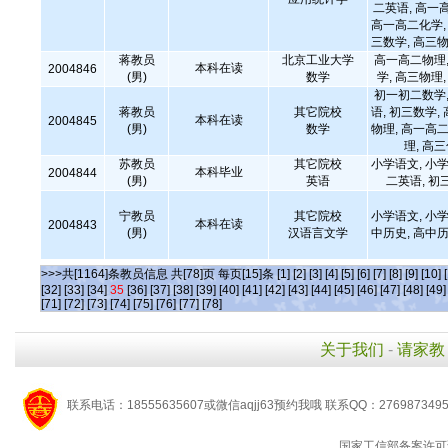
二英语, 高一
高一高二化学, 
三数学, 高三物
蒋教员
北京工业大学
高一高二物理,
本科在读
2004846
(男)
数学
学, 高三物理
初一初二数学,
蒋教员
其它院校
语, 初三数学,
本科在读
2004845
(男)
数学
物理, 高一高二
理, 高
苏教员
其它院校
小学语文, 小学
本科毕业
2004844
(男)
英语
二英语, 初
宁教员
其它院校
小学语文, 小学
本科在读
2004843
(男)
汉语言文学
中历史, 高中历
>>>共[1164]条教员信息 共[78]页 每页[15]条
[1]
[2]
[3]
[4]
[5]
[6]
[7]
[8]
[9]
[10]
[32]
[33]
[34]
35
[36]
[37]
[38]
[39]
[40]
[41]
[42]
[43]
[44]
[45]
[46]
[47]
[48]
[49]
[71]
[72]
[73]
[74]
[75]
[76]
[77]
[78]
关于我们
-
请家教
联系电话：18555635607或微信aqjj63预约我哦 联系QQ：276987349
国家工信部备案许可