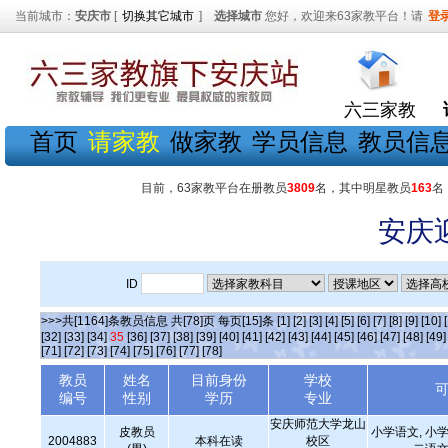
当前城市：
安庆市
[
切换其它城市
]
选择城市
您好，欢迎来63家教平台！请
登
六三家教
首页
请家教
做家教
学员信息
教员信
目前，63家教平台在册教员
3809
名，其中明星教员
163
名
安庆
ID
>>>共[1164]条教员信息 共[78]页 每页[15]条
[1]
[2]
[3]
[4]
[5]
[6]
[7]
[8]
[9]
[10]
[32]
[33]
[34]
35
[36]
[37]
[38]
[39]
[40]
[41]
[42]
[43]
[44]
[45]
[46]
[47]
[48]
[49]
[71]
[72]
[73]
[74]
[75]
[76]
[77]
[78]
教员
姓名
目前身份
学校
编号
性别
学历
专业
安庆师范大学龙山
皮教员
小学语文, 小学
2004883
本科在读
校区