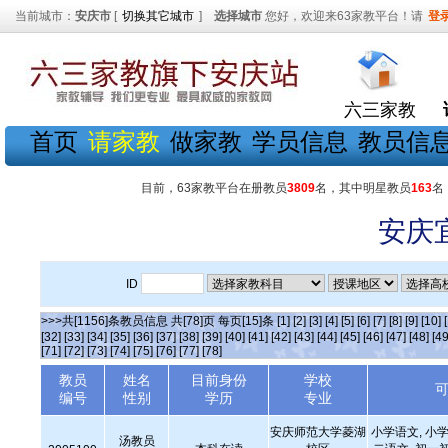
当前城市：
安庆市
[
切换其它城市
]
选择城市
您好，欢迎来63家教平台！请
登
六三家教
首页
请家教
做家教
学员信息
教员信
目前，63家教平台在册教员
3809
名，其中明星教员
163
名
安庆
ID
>>>共[1156]条教员信息 共[78]页 每页[15]条
[1]
[2]
[3]
[4]
[5]
[6]
[7]
[8]
[9]
[10]
[32]
[33]
[34]
[35]
[36]
[37]
[38]
[39]
[40]
[41]
[42]
[43]
[44]
[45]
[46]
[47]
[48]
[49
[71]
[72]
[73]
[74]
[75]
[76]
[77]
[78]
教员
姓名
目前身份
学校
编号
性别
学历
专业
安庆师范大学菱湖
小学语文, 小学
汤教员