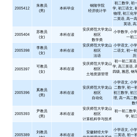
初二数学, 初
朱教员
铜陵学院
2005412
本科毕业
学, 初三语文, 
(男)
经济统计学
物理, 初三化学
二英语, 高一高
英语, 
安庆师范大学龙山
苏教员
小学数学, 小学
2005404
本科在读
校区
(女)
一初二
数学类
安庆师范大学龙山
小学语文, 小学
李教员
2005398
本科在读
校区
二语文, 初一初
(女)
法语
历
初一初二英语,
安庆师范大学龙山
可教员
学, 高三英语, 
本科在读
校区
2005397
(女)
四级, 雅思, 钢
土地资源管理
小学语文, 小学
安庆师范大学龙山
二数学, 初一
奚教员
2005396
本科在读
校区
初三数学, 初三
(男)
自动化
理, 高一高二数
数
安庆师范大学龙山
尹教员
初一初二数学,
2005393
本科在读
校区
(男)
学, 初
计算机科学与技术
小学语文, 小学
刘教员
安徽财经大学
2005389
本科在读
二英语, 初一