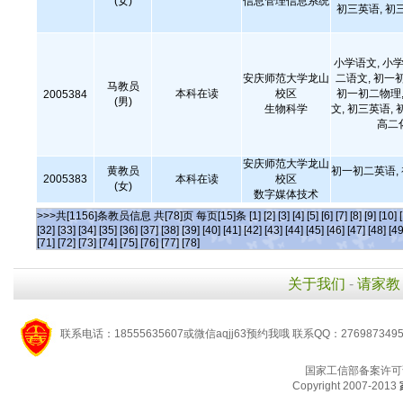
(女)
信息管理信息系统
初三英语, 初
小学语文, 小学
安庆师范大学龙山
二语文, 初一
马教员
本科在读
校区
初一初二物理,
2005384
(男)
生物科学
文, 初三英语, 
高二
安庆师范大学龙山
黄教员
初一初二英语,
2005383
本科在读
校区
(女)
数字媒体技术
>>>共[1156]条教员信息 共[78]页 每页[15]条
[1]
[2]
[3]
[4]
[5]
[6]
[7]
[8]
[9]
[10]
[32]
[33]
[34]
[35]
[36]
[37]
[38]
[39]
[40]
[41]
[42]
[43]
[44]
[45]
[46]
[47]
[48]
[49
[71]
[72]
[73]
[74]
[75]
[76]
[77]
[78]
关于我们
-
请家教
联系电话：18555635607或微信aqjj63预约我哦 联系QQ：276987349
国家工信部备案许可
Copyright 2007-2013