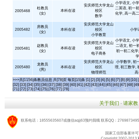
小学语文, 小学
安庆师范大学龙山
杜教员
二英语, 初一初
本科在读
校区
2005468
(女)
化学, 高一高二
数学
安庆师范大学龙山
房教员
2005482
本科在读
校区
小学
(女)
小学教育
小学语文, 小学
安庆师范大学龙山
赵教员
二语文, 初一
本科在读
校区
2005481
(女)
初一初二化学,
电子商务
学
安庆师范大学龙山
小学数学, 初
龙教员
2005480
本科在读
校区
理, 初三数学,
(男)
物理师范
高
>>>共[1156]条教员信息 共[78]页 每页[15]条
[1]
[2]
[3]
[4]
[5]
[6]
[7]
[8]
[9]
[10]
[32]
[33]
[34]
[35]
[36]
[37]
[38]
[39]
[40]
[41]
[42]
[43]
[44]
[45]
[46]
[47]
[48]
[49
[71]
[72]
[73]
[74]
[75]
[76]
[77]
[78]
关于我们
-
请家教
联系电话：18555635607或微信aqjj63预约我哦 联系QQ：276987349
国家工信部备案许可
Copyright 2007-2013