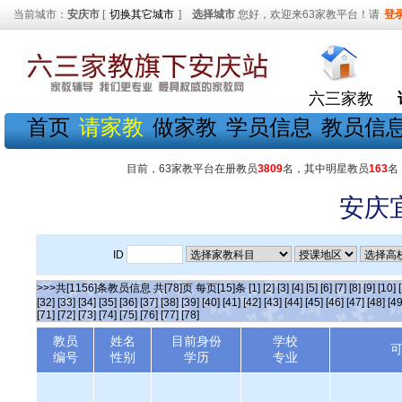
当前城市：
安庆市
[
切换其它城市
]
选择城市
您好，欢迎来63家教平台！请
登
六三家教
首页
请家教
做家教
学员信息
教员信
目前，63家教平台在册教员
3809
名，其中明星教员
163
名
安庆
ID
>>>共[1156]条教员信息 共[78]页 每页[15]条
[1]
[2]
[3]
[4]
[5]
[6]
[7]
[8]
[9]
[10]
[32]
[33]
[34]
[35]
[36]
[37]
[38]
[39]
[40]
[41]
[42]
[43]
[44]
[45]
[46]
[47]
[48]
[49
[71]
[72]
[73]
[74]
[75]
[76]
[77]
[78]
教员
姓名
目前身份
学校
编号
性别
学历
专业