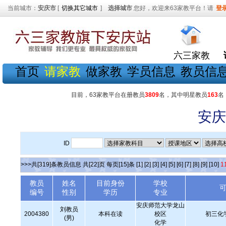
当前城市：
安庆市
[
切换其它城市
]
选择城市
您好，欢迎来63家教平台！请
登
六三家教
首页
请家教
做家教
学员信息
教员信
目前，63家教平台在册教员
3809
名，其中明星教员
163
名
安庆
ID
>>>共[319]条教员信息 共[22]页 每页[15]条
[1]
[2]
[3]
[4]
[5]
[6]
[7]
[8]
[9]
[10]
1
教员
姓名
目前身份
学校
编号
性别
学历
专业
安庆师范大学龙山
刘教员
2004380
本科在读
校区
初三化
(男)
化学