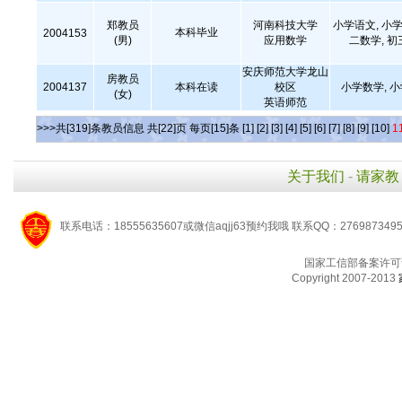
郑教员
河南科技大学
小学语文, 小学
本科毕业
2004153
(男)
应用数学
二数学, 
安庆师范大学龙山
房教员
2004137
本科在读
校区
小学数学, 
(女)
英语师范
>>>共[319]条教员信息 共[22]页 每页[15]条
[1]
[2]
[3]
[4]
[5]
[6]
[7]
[8]
[9]
[10]
1
关于我们
-
请家教
联系电话：18555635607或微信aqjj63预约我哦 联系QQ：276987349
国家工信部备案许可
Copyright 2007-2013