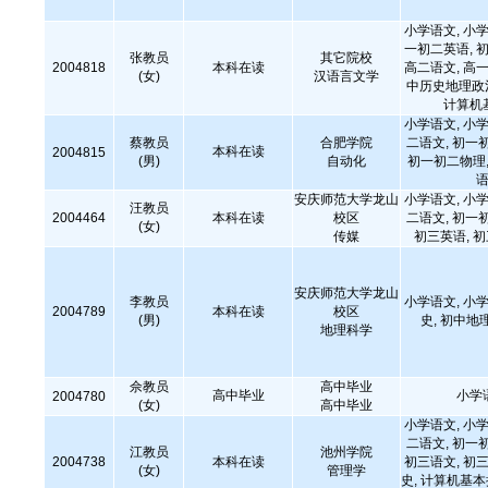
小学语文, 小学
一初二英语, 初
张教员
其它院校
2004818
本科在读
高二语文, 高一
(女)
汉语言文学
中历史地理政治
计算机
小学语文, 小学
蔡教员
合肥学院
二语文, 初一
本科在读
2004815
(男)
自动化
初一初二物理,
语
安庆师范大学龙山
小学语文, 小学
汪教员
2004464
本科在读
校区
二语文, 初一
(女)
传媒
初三英语, 
安庆师范大学龙山
李教员
小学语文, 小学
2004789
本科在读
校区
(男)
史, 初中地
地理科学
佘教员
高中毕业
高中毕业
小学
2004780
(女)
高中毕业
小学语文, 小学
二语文, 初一
江教员
池州学院
2004738
本科在读
初三语文, 初三
(女)
管理学
史, 计算机基