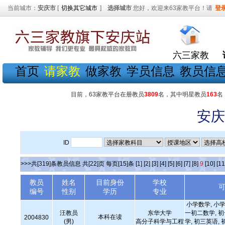
当前城市：
安庆市
[
切换其它城市
]
选择城市
您好，欢迎来63家教平台！请
登
六三家教
首页
请家教
做家教
学员信息
教员信
目前，63家教平台在册教员
3809
名，其中明星教员
163
名
安庆
ID
>>>共[319]条教员信息 共[22]页 每页[15]条
[1]
[2]
[3]
[4]
[5]
[6]
[7]
[8]
9
[10]
[11
教员
姓名
目前身份
学校
编号
性别
学历
专业
小学数学, 小学
汪教员
东华大学
一初二数学, 
本科在读
2004830
(男)
高分子科学与工程
学, 初三英语, 