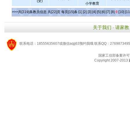
(女)
小学教育
>>>共[319]条教员信息 共[22]页 每页[15]条
[1]
[2]
[3]
[4]
[5]
[6]
[7]
[8]
9
[10]
[11
关于我们
-
请家教
联系电话：18555635607或微信aqjj63预约我哦 联系QQ：276987349
国家工信部备案许可
Copyright 2007-2013