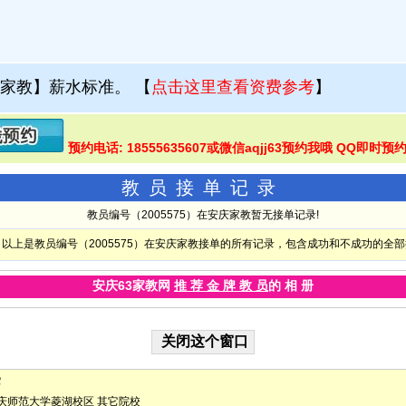
家教】薪水标准。
【
点击这里查看资费参考
】
预约电话: 18555635607或微信aqjj63预约我哦 QQ即时预约
教员接单记录
教员编号（2005575）在安庆家教暂无接单记录!
以上是教员编号（2005575）在安庆家教接单的所有记录，包含成功和不成功的全
安庆63家教网
推 荐 金 牌 教 员
的 相 册
它
庆师范大学菱湖校区
其它院校