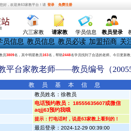
您好，欢迎来63家教平台！请
登录
免费注册
六三家教
请家教
学员信息
教员登录
学员信息
教员信息
教员必读
加盟招商
关
教员
3809
名，其中明星教员
163
名，帮助
2448
名学员找到了合适的老师。今日更新教
家教平台家教老师——教员编号（20055
教 员 基 本 信 息
教员姓名：
徐教员
电话预约教员： 18555635607或微信
aqjj63预约我哦
提示：打电话时，说是63家教上看到的！
最后登录：2024-12-29 00:39:00