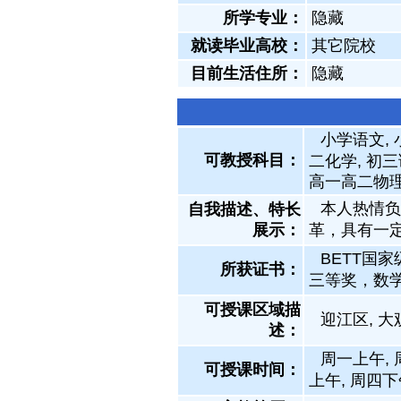
所学专业：
隐藏
就读毕业高校：
其它院校
目前生活住所：
隐藏
小学语文, 
可教授科目：
二化学, 初三
高一高二物理,
本人热情负
自我描述、特长
展示
：
革，具有一
BETT国
所获证书
：
三等奖，数
可授课区域描
迎江区, 大
述：
周一上午, 
可授课时间：
上午, 周四下