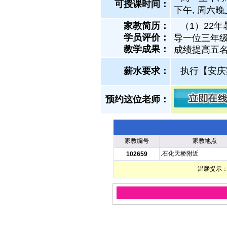
可授课时间：
下午, 周六晚
家教简历：
（1）22年
学员评价：
导一位三年级
教学成果：
成绩提高五名
薪水要求：
执行【安庆
预约这位老师：
家教编号
家教地点
.石化天桥附近
102659
温馨提示：