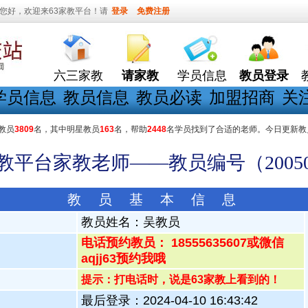
您好，欢迎来63家教平台！请
登录
免费注册
六三家教
请家教
学员信息
教员登录
学员信息
教员信息
教员必读
加盟招商
关
教员
3809
名，其中明星教员
163
名，帮助
2448
名学员找到了合适的老师。今日更新教
家教平台家教老师——教员编号（20050
教 员 基 本 信 息
教员姓名：
吴教员
电话预约教员： 18555635607或微信
aqjj63预约我哦
提示：打电话时，说是63家教上看到的！
最后登录：2024-04-10 16:43:42