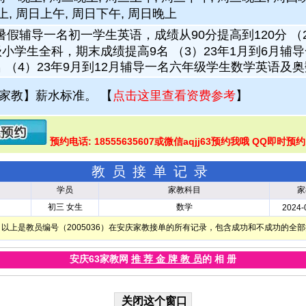
上, 周日上午, 周日下午, 周日晚上
暑假辅导一名初一学生英语，成绩从90分提高到120分 （2
小学生全科，期末成绩提高9名 （3）23年1月到6月辅
 （4）23年9月到12月辅导一名六年级学生数学英语及奥
家教】薪水标准。
【
点击这里查看资费参考
】
预约电话: 18555635607或微信aqjj63预约我哦 QQ即时预约
教员接单记录
学员
家教科目
家
初三 女生
数学
2024-
以上是教员编号（2005036）在安庆家教接单的所有记录，包含成功和不成功的全
安庆63家教网
推 荐 金 牌 教 员
的 相 册