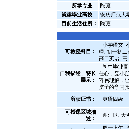
所学专业：
隐藏
就读毕业高校：
安庆师范大
目前生活住所：
隐藏
小学语文, 
可教授科目：
理, 初一初二
高二英语, 高
初中毕业高
自我描述、特长
任心，受小
展示
：
容易理解，
孩子的学习
所获证书
：
英语四级
可授课区域描
迎江区, 大
述：
周一上午, 