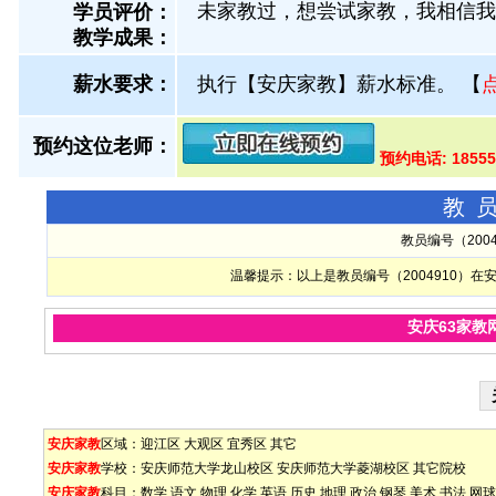
未家教过，想尝试家教，我相信我
学员评价：
教学成果：
薪水要求：
执行【安庆家教】薪水标准。
【
预约这位老师：
预约电话: 1855
教
教员编号（200
温馨提示：以上是教员编号（2004910）
安庆63家教
安庆家教
区域：
迎江区
大观区
宜秀区
其它
安庆家教
学校：
安庆师范大学龙山校区
安庆师范大学菱湖校区
其它院校
安庆家教
科目：
数学
语文
物理
化学
英语
历史
地理
政治
钢琴
美术
书法
网球