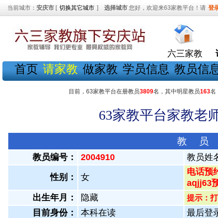
当前城市：
安庆市
[
切换其它城市
]
选择城市
您好，欢迎来63家教平台！请
登
六三家教
首页
请家教
做家教
学员信息
教员信
目前，63家教平台在册教员
3809
名，其中明星教员
163
名
63家教平台家教老师
教 员
教员编号：
2004910
教员姓
电话预约
性别：
女
aqjj6
出生年月：
隐藏
提示：打
目前身份：
本科在读
最后登录：