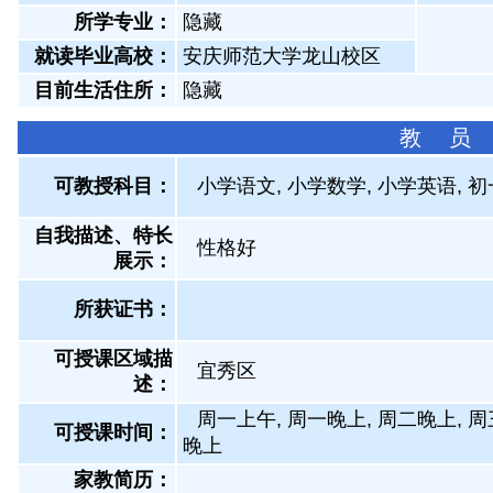
所学专业：
隐藏
就读毕业高校：
安庆师范大学龙山校区
目前生活住所：
隐藏
教 员
可教授科目：
小学语文, 小学数学, 小学英语, 
自我描述、特长
性格好
展示
：
所获证书
：
可授课区域描
宜秀区
述：
周一上午, 周一晚上, 周二晚上, 周
可授课时间：
晚上
家教简历：