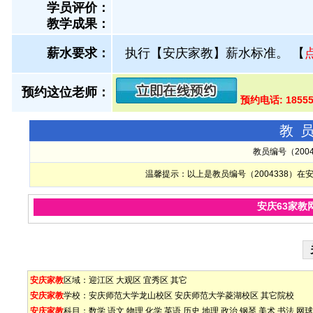
学员评价：
教学成果：
薪水要求：
执行【安庆家教】薪水标准。
【
预约这位老师：
预约电话: 1855
教
教员编号（200
温馨提示：以上是教员编号（2004338）
安庆63家教
安庆家教
区域：
迎江区
大观区
宜秀区
其它
安庆家教
学校：
安庆师范大学龙山校区
安庆师范大学菱湖校区
其它院校
安庆家教
科目：
数学
语文
物理
化学
英语
历史
地理
政治
钢琴
美术
书法
网球