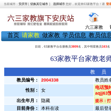
当前城市：
安庆市
[
切换其它城市
]
选择城市
您好，欢迎来63家教平台！请
登
六三家教
首页
请家教
做家教
学员信息
教员信
目前，63家教平台在册教员
3809
名，其中明星教员
163
名
63家教平台家教老师
教 员
教员编号：
2004338
教员姓
电话预约
性别：
女
aqjj6
出生年月：
隐藏
提示：打
目前身份：
本科在读
最后登录：